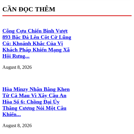
CẦN ĐỌC THÊM
Cõng Cựu Chiến Binh Vượt
893 Bậc Đá Lên Cột Cờ Lũng
Cú: Khoảnh Khắc Của Vị
Khách Pháp Khiến Mạng Xã
Hội Rưng...
August 8, 2026
Hòa Minzy Nhận Bằng Khen
Từ Cà Mau Vì Xây Cầu An
Hòa Số 6: Chồng Đại Úy
Thăng Cương Nói Một Câu
Khiến...
August 8, 2026