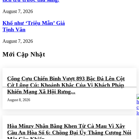
August 7, 2026
Khổ như ‘Triệu Mẫn’ Giả
Tịnh Văn
August 7, 2026
Mới Cập Nhật
Cõng Cựu Chiến Binh Vượt 893 Bậc Đá Lên Cột
Cờ Lũng Cú: Khoảnh Khắc Của Vị Khách Pháp
Khiến Mạng Xã Hội Rưng...
August 8, 2026
Hòa Minzy Nhận Bằng Khen Từ Cà Mau Vì Xây
Cầu An Hòa Số 6: Chồng Đại Úy Thăng Cương Nói
Một Câu Khiến...