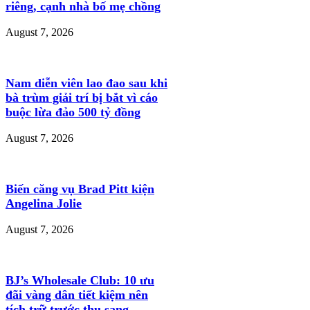
riêng, cạnh nhà bố mẹ chồng
August 7, 2026
Nam diễn viên lao đao sau khi
bà trùm giải trí bị bắt vì cáo
buộc lừa đảo 500 tỷ đồng
August 7, 2026
Biến căng vụ Brad Pitt kiện
Angelina Jolie
August 7, 2026
BJ’s Wholesale Club: 10 ưu
đãi vàng dân tiết kiệm nên
tích trữ trước thu sang.