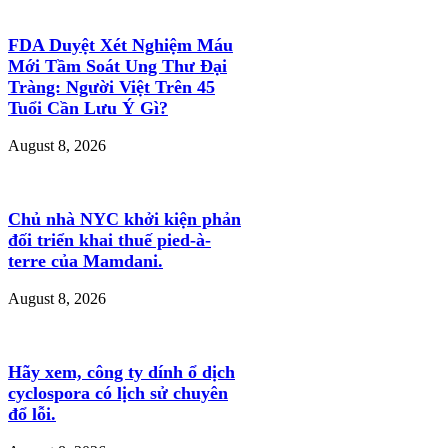
FDA Duyệt Xét Nghiệm Máu
Mới Tầm Soát Ung Thư Đại
Tràng: Người Việt Trên 45
Tuổi Cần Lưu Ý Gì?
August 8, 2026
Chủ nhà NYC khởi kiện phản
đối triển khai thuế pied-à-
terre của Mamdani.
August 8, 2026
Hãy xem, công ty dính ổ dịch
cyclospora có lịch sử chuyên
đổ lỗi.