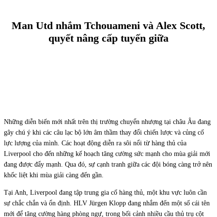
Man Utd nhắm Tchouameni và Alex Scott,
quyết nâng cấp tuyến giữa
Facebook
X
Pinterest
WhatsApp
Những diễn biến mới nhất trên thị trường chuyển nhượng tại châu Âu đang
gây chú ý khi các câu lạc bộ lớn âm thầm thay đổi chiến lược và củng cố
lực lượng của mình. Các hoạt động diễn ra sôi nổi từ hàng thủ của
Liverpool cho đến những kế hoạch tăng cường sức mạnh cho mùa giải mới
đang được đẩy mạnh. Qua đó, sự cạnh tranh giữa các đội bóng càng trở nên
khốc liệt khi mùa giải càng đến gần.
Tại Anh, Liverpool đang tập trung gia cố hàng thủ, một khu vực luôn cần
sự chắc chắn và ổn định. HLV Jürgen Klopp đang nhắm đến một số cái tên
mới để tăng cường hàng phòng ngự, trong bối cảnh nhiều cầu thủ trụ cột