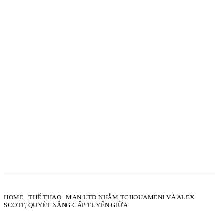
HOME
THỂ THAO
MAN UTD NHẮM TCHOUAMENI VÀ ALEX
SCOTT, QUYẾT NÂNG CẤP TUYẾN GIỮA