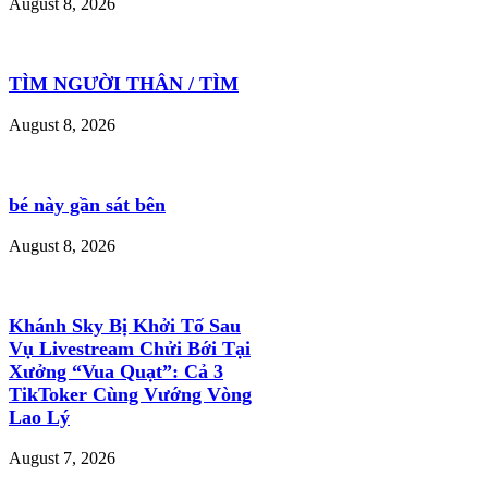
August 8, 2026
TÌM NGƯỜI THÂN / TÌM
August 8, 2026
bé này gần sát bên
August 8, 2026
Khánh Sky Bị Khởi Tố Sau
Vụ Livestream Chửi Bới Tại
Xưởng “Vua Quạt”: Cả 3
TikToker Cùng Vướng Vòng
Lao Lý
August 7, 2026