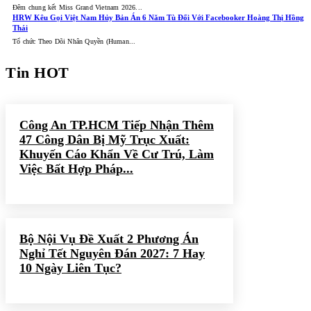
Đêm chung kết Miss Grand Vietnam 2026...
HRW Kêu Gọi Việt Nam Hủy Bản Án 6 Năm Tù Đối Với Facebooker Hoàng Thị Hồng
Thái
Tổ chức Theo Dõi Nhân Quyền (Human...
Tin HOT
Công An TP.HCM Tiếp Nhận Thêm
47 Công Dân Bị Mỹ Trục Xuất:
Khuyến Cáo Khẩn Về Cư Trú, Làm
Việc Bất Hợp Pháp...
Bộ Nội Vụ Đề Xuất 2 Phương Án
Nghỉ Tết Nguyên Đán 2027: 7 Hay
10 Ngày Liên Tục?