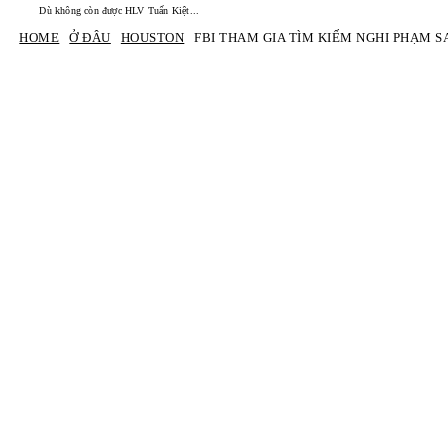
Dù không còn được HLV Tuấn Kiệt...
HOME
Ở ĐÂU
HOUSTON
FBI THAM GIA TÌM KIẾM NGHI PHẠM SAU