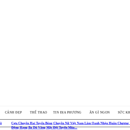
CẢNH ĐẸP
THỂ THAO
TIN ĐỊA PHƯƠNG
ĂN GÌ NGON
SỨC K
ổi
Cựu Chuyền Hai Tuyển Bóng Chuyền Nữ Việt Nam Lâm Oanh Nhận Huân Chương
Động Hạng Ba Dù Vắng Mặt Đội Tuyển Mùa...