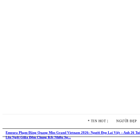
* TIN HOT |
NGƯỜI ĐẸP
Emoura Phạm Đăng Quang Miss Grand Vietnam 2026: Người Đẹp Lai Việt – Anh 26 Tu
Lên Ngôi Giữa Đêm Chung Kết Nhiều Sự...