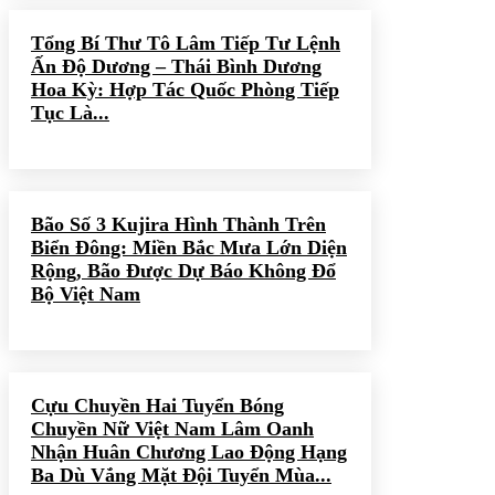
Tổng Bí Thư Tô Lâm Tiếp Tư Lệnh
Ấn Độ Dương – Thái Bình Dương
Hoa Kỳ: Hợp Tác Quốc Phòng Tiếp
Tục Là...
Bão Số 3 Kujira Hình Thành Trên
Biển Đông: Miền Bắc Mưa Lớn Diện
Rộng, Bão Được Dự Báo Không Đổ
Bộ Việt Nam
Cựu Chuyền Hai Tuyển Bóng
Chuyền Nữ Việt Nam Lâm Oanh
Nhận Huân Chương Lao Động Hạng
Ba Dù Vắng Mặt Đội Tuyển Mùa...