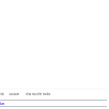
HỎE
GOSSIP
TÌM NGƯỜI THÂN
 Lao