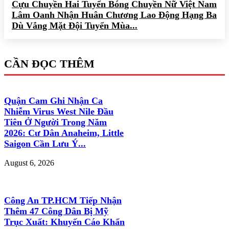
Cựu Chuyền Hai Tuyển Bóng Chuyền Nữ Việt Nam
Lâm Oanh Nhận Huân Chương Lao Động Hạng Ba
Dù Vắng Mặt Đội Tuyển Mùa...
CẦN ĐỌC THÊM
Quận Cam Ghi Nhận Ca
Nhiễm Virus West Nile Đầu
Tiên Ở Người Trong Năm
2026: Cư Dân Anaheim, Little
Saigon Cần Lưu Ý...
August 6, 2026
Công An TP.HCM Tiếp Nhận
Thêm 47 Công Dân Bị Mỹ
Trục Xuất: Khuyến Cáo Khẩn