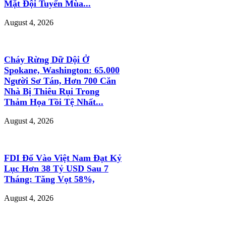
Mặt Đội Tuyển Mùa...
August 4, 2026
Cháy Rừng Dữ Dội Ở
Spokane, Washington: 65.000
Người Sơ Tán, Hơn 700 Căn
Nhà Bị Thiêu Rụi Trong
Thảm Họa Tồi Tệ Nhất...
August 4, 2026
FDI Đổ Vào Việt Nam Đạt Kỷ
Lục Hơn 38 Tỷ USD Sau 7
Tháng: Tăng Vọt 58%,
August 4, 2026