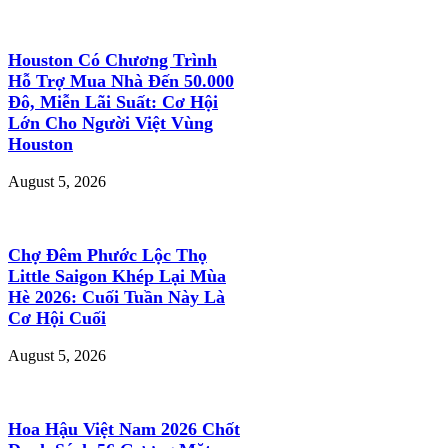
Houston Có Chương Trình
Hỗ Trợ Mua Nhà Đến 50.000
Đô, Miễn Lãi Suất: Cơ Hội
Lớn Cho Người Việt Vùng
Houston
August 5, 2026
Chợ Đêm Phước Lộc Thọ
Little Saigon Khép Lại Mùa
Hè 2026: Cuối Tuần Này Là
Cơ Hội Cuối
August 5, 2026
Hoa Hậu Việt Nam 2026 Chốt