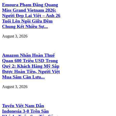
Emoura Phạm Đăng Quang
Miss Grand Vietnam 2026:
Người Đẹp Lai Việt – Anh 26
Tuổi Lên Ngôi Giữa Đêm
Chung Kết Nhiều Sự...
August 3, 2026
Amazon Nhận Hoàn Thuế
Quan 600 Triệu USD Trong
Quý 2: Khách Hàng Mỹ Sắp
Được Hoàn Tiền, Người Việt
Mua Sắm Cần Lưu...
August 3, 2026
Tuyển Việt Nam Dẫn
Indonesia 3-0 Trên Sân