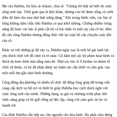
Mẹ của Habiba, bà Alia al-Askari, chia sẻ: “Chúng tôi thật sự biết ơn cuộc
sống mới này. Thời gian qua là khó khăn, nhưng con bé được sống và cười,
điều đó làm cho mọi thứ thật xứng đáng.” Khi trong bệnh viện, các bác sĩ
từng không dám chắc liệu Habiba có qua khỏi không. Chứng nhiễm trùng
nặng đã buộc các bác sĩ phải cắt bỏ cả hai chân và một tay của cô bé, điều
đã cứu sống Habiba nhưng đồng thời viết lại toàn bộ câu chuyện cuộc đời
của cô.
Khác xa với những gì đã xảy ra, Habiba ngày nay là một bé gái lanh lợi,
yêu thích chơi với đồ chơi và tô màu. Cô hâm mộ các bộ phim hoạt hình và
thích ăn kem dưới ánh nắng mùa hè. Nhờ các bác sĩ ở Jordan và nhóm tổ
chức từ thiện, cô bé đã nhận được sự chăm sóc cần thiết và cảm giác của
một tuổi thơ gần như bình thường.
Cộng đồng địa phương và nhiều tổ chức đã đồng lòng giúp đỡ trong việc
cung cấp dịch vụ hỗ trợ và thiết bị giúp Habiba học cách thích nghi với
cuộc sống mới của mình. Những dụng cụ giả và chương trình phục hồi
chức năng giúp cô bé giữ vững sự độc lập, cùng với cảm giác tự tin và
mạnh mẽ.
Gia đình Habiba vẫn tiếp tục cầu nguyện cho hòa bình. Họ phải chịu đựng