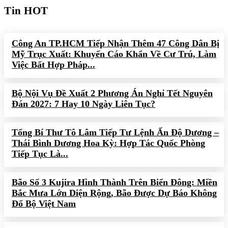
Tin HOT
Công An TP.HCM Tiếp Nhận Thêm 47 Công Dân Bị
Mỹ Trục Xuất: Khuyến Cáo Khẩn Về Cư Trú, Làm
Việc Bất Hợp Pháp...
Bộ Nội Vụ Đề Xuất 2 Phương Án Nghỉ Tết Nguyên
Đán 2027: 7 Hay 10 Ngày Liên Tục?
Tổng Bí Thư Tô Lâm Tiếp Tư Lệnh Ấn Độ Dương –
Thái Bình Dương Hoa Kỳ: Hợp Tác Quốc Phòng
Tiếp Tục Là...
Bão Số 3 Kujira Hình Thành Trên Biển Đông: Miền
Bắc Mưa Lớn Diện Rộng, Bão Được Dự Báo Không
Đổ Bộ Việt Nam