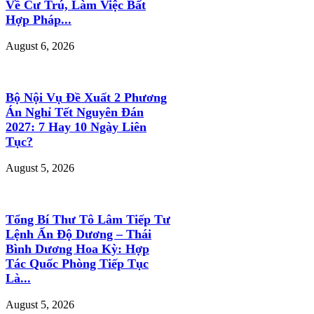
Về Cư Trú, Làm Việc Bất
Hợp Pháp...
August 6, 2026
Bộ Nội Vụ Đề Xuất 2 Phương
Án Nghỉ Tết Nguyên Đán
2027: 7 Hay 10 Ngày Liên
Tục?
August 5, 2026
Tổng Bí Thư Tô Lâm Tiếp Tư
Lệnh Ấn Độ Dương – Thái
Bình Dương Hoa Kỳ: Hợp
Tác Quốc Phòng Tiếp Tục
Là...
August 5, 2026