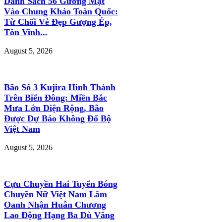
Danh Sách 56 Gương Mặt
Vào Chung Khảo Toàn Quốc:
Từ Chối Vẻ Đẹp Gượng Ép,
Tôn Vinh...
August 5, 2026
Bão Số 3 Kujira Hình Thành
Trên Biển Đông: Miền Bắc
Mưa Lớn Diện Rộng, Bão
Được Dự Báo Không Đổ Bộ
Việt Nam
August 5, 2026
Cựu Chuyền Hai Tuyển Bóng
Chuyền Nữ Việt Nam Lâm
Oanh Nhận Huân Chương
Lao Động Hạng Ba Dù Vắng