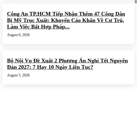
Công An TP.HCM Tiếp Nhận Thêm 47 Công Dân
Bị Mỹ Trục Xuất: Khuyến Cáo Khẩn Về Cư Trú,
Làm Việc Bất Hợp Pháp...
August 6, 2026
Bộ Nội Vụ Đề Xuất 2 Phương Án Nghỉ Tết Nguyên
Đán 2027: 7 Hay 10 Ngày Liên Tục?
August 5, 2026