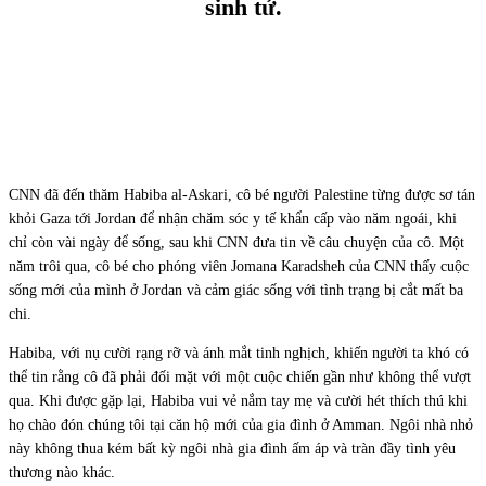
sinh tử.
Facebook
X
Pinterest
WhatsApp
CNN đã đến thăm Habiba al-Askari, cô bé người Palestine từng được sơ tán
khỏi Gaza tới Jordan để nhận chăm sóc y tế khẩn cấp vào năm ngoái, khi
chỉ còn vài ngày để sống, sau khi CNN đưa tin về câu chuyện của cô. Một
năm trôi qua, cô bé cho phóng viên Jomana Karadsheh của CNN thấy cuộc
sống mới của mình ở Jordan và cảm giác sống với tình trạng bị cắt mất ba
chi.
Habiba, với nụ cười rạng rỡ và ánh mắt tinh nghịch, khiến người ta khó có
thể tin rằng cô đã phải đối mặt với một cuộc chiến gần như không thể vượt
qua. Khi được gặp lại, Habiba vui vẻ nắm tay mẹ và cười hét thích thú khi
họ chào đón chúng tôi tại căn hộ mới của gia đình ở Amman. Ngôi nhà nhỏ
này không thua kém bất kỳ ngôi nhà gia đình ấm áp và tràn đầy tình yêu
thương nào khác.