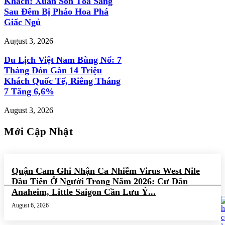
Khách: Xuân Son Tỏa Sáng
Sau Đêm Bị Pháo Hoa Phá
Giấc Ngủ
August 3, 2026
Du Lịch Việt Nam Bùng Nổ: 7
Tháng Đón Gần 14 Triệu
Khách Quốc Tế, Riêng Tháng
7 Tăng 6,6%
August 3, 2026
Mới Cập Nhật
Quận Cam Ghi Nhận Ca Nhiễm Virus West Nile
Đầu Tiên Ở Người Trong Năm 2026: Cư Dân
Anaheim, Little Saigon Cần Lưu Ý...
August 6, 2026