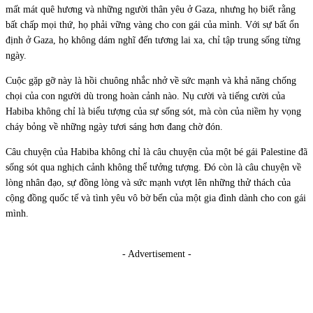
mất mát quê hương và những người thân yêu ở Gaza, nhưng họ biết rằng
bất chấp mọi thứ, họ phải vững vàng cho con gái của mình. Với sự bất ổn
định ở Gaza, họ không dám nghĩ đến tương lai xa, chỉ tập trung sống từng
ngày.
Cuộc gặp gỡ này là hồi chuông nhắc nhở về sức mạnh và khả năng chống
chọi của con người dù trong hoàn cảnh nào. Nụ cười và tiếng cười của
Habiba không chỉ là biểu tượng của sự sống sót, mà còn của niềm hy vọng
cháy bỏng về những ngày tươi sáng hơn đang chờ đón.
Câu chuyện của Habiba không chỉ là câu chuyện của một bé gái Palestine đã
sống sót qua nghịch cảnh không thể tưởng tượng. Đó còn là câu chuyện về
lòng nhân đạo, sự đồng lòng và sức mạnh vượt lên những thử thách của
cộng đồng quốc tế và tình yêu vô bờ bến của một gia đình dành cho con gái
mình.
- Advertisement -