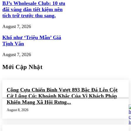
BJ’s Wholesale Club: 10 ưu
đãi vàng dân tiết kiệm nên
tích trữ trước thu sang.
August 7, 2026
Khổ như ‘Triệu Mẫn’ Giả
Tịnh Văn
August 7, 2026
Mới Cập Nhật
Cõng Cựu Chiến Binh Vượt 893 Bậc Đá Lên Cột
Cờ Lũng Cú: Khoảnh Khắc Của Vị Khách Pháp
Khiến Mạng Xã Hội Rưng...
August 8, 2026