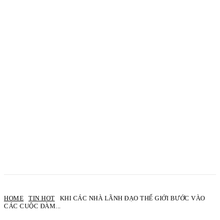
HOME
TIN HOT
KHI CÁC NHÀ LÃNH ĐẠO THẾ GIỚI BƯỚC VÀO
CÁC CUỘC ĐÀM...