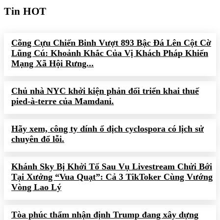
Tin HOT
Cõng Cựu Chiến Binh Vượt 893 Bậc Đá Lên Cột Cờ
Lũng Cú: Khoảnh Khắc Của Vị Khách Pháp Khiến
Mạng Xã Hội Rưng...
Chủ nhà NYC khởi kiện phản đối triển khai thuế
pied-à-terre của Mamdani.
Hãy xem, công ty dính ổ dịch cyclospora có lịch sử
chuyên đổ lỗi.
Khánh Sky Bị Khởi Tố Sau Vụ Livestream Chửi Bới
Tại Xưởng “Vua Quạt”: Cả 3 TikToker Cùng Vướng
Vòng Lao Lý
Tòa phúc thẩm nhận định Trump đang xây dựng