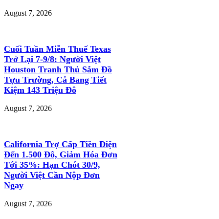
August 7, 2026
Cuối Tuần Miễn Thuế Texas
Trở Lại 7-9/8: Người Việt
Houston Tranh Thủ Sắm Đồ
Tựu Trường, Cả Bang Tiết
Kiệm 143 Triệu Đô
August 7, 2026
California Trợ Cấp Tiền Điện
Đến 1.500 Đô, Giảm Hóa Đơn
Tới 35%: Hạn Chót 30/9,
Người Việt Cần Nộp Đơn
Ngay
August 7, 2026