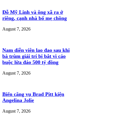
Đỗ Mỹ Linh và ông xã ra ở
riêng, cạnh nhà bố mẹ chồng
August 7, 2026
Nam diễn viên lao đao sau khi
bà trùm giải trí bị bắt vì cáo
buộc lừa đảo 500 tỷ đồng
August 7, 2026
Biến căng vụ Brad Pitt kiện
Angelina Jolie
August 7, 2026