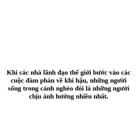
Khi các nhà lãnh đạo thế giới bước vào các
cuộc đàm phán về khí hậu, những người
sống trong cảnh nghèo đói là những người
chịu ảnh hưởng nhiều nhất.
Facebook
X
Pinterest
WhatsApp