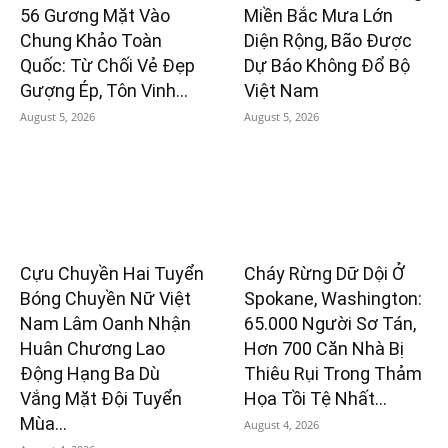
56 Gương Mặt Vào
Miền Bắc Mưa Lớn
Chung Khảo Toàn
Diện Rộng, Bão Được
Quốc: Từ Chối Vẻ Đẹp
Dự Báo Không Đổ Bộ
Gượng Ép, Tôn Vinh...
Việt Nam
August 5, 2026
August 5, 2026
Cựu Chuyền Hai Tuyển
Cháy Rừng Dữ Dội Ở
Bóng Chuyền Nữ Việt
Spokane, Washington:
Nam Lâm Oanh Nhận
65.000 Người Sơ Tán,
Huân Chương Lao
Hơn 700 Căn Nhà Bị
Động Hạng Ba Dù
Thiêu Rụi Trong Thảm
Vắng Mặt Đội Tuyển
Họa Tồi Tệ Nhất...
Mùa...
August 4, 2026