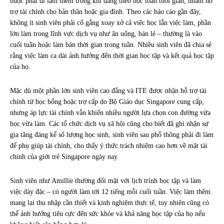
buộc phải đi làm thêm trong khi đang theo học toàn thời gian, nhằm hỗ
trợ tài chính cho bản thân hoặc gia đình. Theo các báo cáo gần đây,
không ít sinh viên phải cố gắng xoay xở cả việc học lẫn việc làm, phần
lớn làm trong lĩnh vực dịch vụ như ăn uống, bán lẻ – thường là vào
cuối tuần hoặc làm bán thời gian trong tuần. Nhiều sinh viên đã chia sẻ
rằng việc làm ca dài ảnh hưởng đến thời gian học tập và kết quả học tập
của họ.
Mặc dù một phần lớn sinh viên cao đẳng và ITE được nhận hỗ trợ tài
chính từ học bổng hoặc trợ cấp do Bộ Giáo dục Singapore cung cấp,
nhưng áp lực tài chính vẫn khiến nhiều người lựa chọn con đường vừa
học vừa làm. Các tổ chức dịch vụ xã hội cũng cho biết đã ghi nhận sự
gia tăng đáng kể số lượng học sinh, sinh viên sau phổ thông phải đi làm
để phụ giúp tài chính, cho thấy ý thức trách nhiệm cao hơn về mặt tài
chính của giới trẻ Singapore ngày nay.
Sinh viên như Amillie thường đối mặt với lịch trình học tập và làm
việc dày đặc – có người làm tới 12 tiếng mỗi cuối tuần. Việc làm thêm
mang lại thu nhập cần thiết và kinh nghiệm thực tế, tuy nhiên cũng có
thể ảnh hưởng tiêu cực đến sức khỏe và khả năng học tập của họ nếu