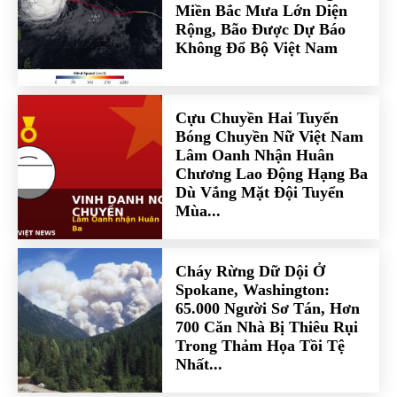
Miền Bắc Mưa Lớn Diện
Rộng, Bão Được Dự Báo
Không Đổ Bộ Việt Nam
Cựu Chuyền Hai Tuyển
Bóng Chuyền Nữ Việt Nam
Lâm Oanh Nhận Huân
Chương Lao Động Hạng Ba
Dù Vắng Mặt Đội Tuyển
Mùa...
Cháy Rừng Dữ Dội Ở
Spokane, Washington:
65.000 Người Sơ Tán, Hơn
700 Căn Nhà Bị Thiêu Rụi
Trong Thảm Họa Tồi Tệ
Nhất...