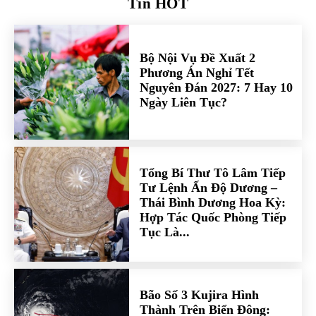
Tin HOT
Bộ Nội Vụ Đề Xuất 2
Phương Án Nghỉ Tết
Nguyên Đán 2027: 7 Hay 10
Ngày Liên Tục?
Tổng Bí Thư Tô Lâm Tiếp
Tư Lệnh Ấn Độ Dương –
Thái Bình Dương Hoa Kỳ:
Hợp Tác Quốc Phòng Tiếp
Tục Là...
Bão Số 3 Kujira Hình
Thành Trên Biển Đông: