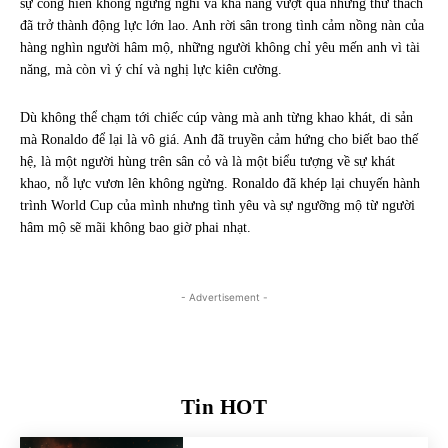
sự cống hiến không ngừng nghỉ và khả năng vượt qua những thử thách
đã trở thành động lực lớn lao. Anh rời sân trong tình cảm nồng nàn của
hàng nghìn người hâm mộ, những người không chỉ yêu mến anh vì tài
năng, mà còn vì ý chí và nghị lực kiên cường.
Dù không thể chạm tới chiếc cúp vàng mà anh từng khao khát, di sản
mà Ronaldo để lại là vô giá. Anh đã truyền cảm hứng cho biết bao thế
hệ, là một người hùng trên sân cỏ và là một biểu tượng về sự khát
khao, nỗ lực vươn lên không ngừng. Ronaldo đã khép lại chuyến hành
trình World Cup của mình nhưng tình yêu và sự ngưỡng mộ từ người
hâm mộ sẽ mãi không bao giờ phai nhạt.
- Advertisement -
Tin HOT