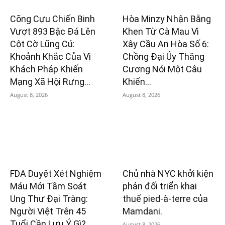
Cõng Cựu Chiến Binh
Hòa Minzy Nhận Bằng
Vượt 893 Bậc Đá Lên
Khen Từ Cà Mau Vì
Cột Cờ Lũng Cú:
Xây Cầu An Hòa Số 6:
Khoảnh Khắc Của Vị
Chồng Đại Úy Thăng
Khách Pháp Khiến
Cương Nói Một Câu
Mạng Xã Hội Rưng...
Khiến...
August 8, 2026
August 8, 2026
FDA Duyệt Xét Nghiệm
Chủ nhà NYC khởi kiện
Máu Mới Tầm Soát
phản đối triển khai
Ung Thư Đại Tràng:
thuế pied-à-terre của
Người Việt Trên 45
Mamdani.
Tuổi Cần Lưu Ý Gì?
August 8, 2026