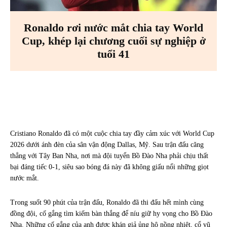
Ronaldo rơi nước mắt chia tay World
Cup, khép lại chương cuối sự nghiệp ở
tuổi 41
Facebook
X
Pinterest
WhatsA
Cristiano Ronaldo đã có một cuộc chia tay đầy cảm xúc với World Cup
2026 dưới ánh đèn của sân vận động Dallas, Mỹ. Sau trận đấu căng
thẳng với Tây Ban Nha, nơi mà đội tuyển Bồ Đào Nha phải chịu thất
bại đáng tiếc 0-1, siêu sao bóng đá này đã không giấu nổi những giọt
nước mắt.
Trong suốt 90 phút của trận đấu, Ronaldo đã thi đấu hết mình cùng
đồng đội, cố gắng tìm kiếm bàn thắng để níu giữ hy vọng cho Bồ Đào
Nha. Những cố gắng của anh được khán giả ủng hộ nồng nhiệt, cổ vũ