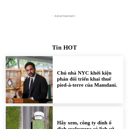
- Advertisement -
Tin HOT
Chủ nhà NYC khởi kiện
phản đối triển khai thuế
pied-à-terre của Mamdani.
Hãy xem, công ty dính ổ
dịch cyclospora có lịch sử