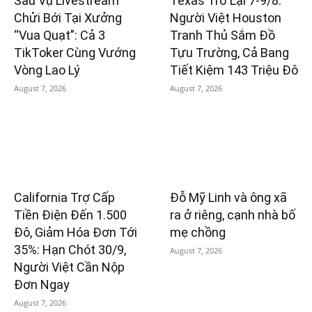
Sau Vụ Livestream
Texas Trở Lại 7-9/8:
Chửi Bới Tại Xưởng
Người Việt Houston
“Vua Quạt”: Cả 3
Tranh Thủ Sắm Đồ
TikToker Cùng Vướng
Tựu Trường, Cả Bang
Vòng Lao Lý
Tiết Kiệm 143 Triệu Đô
August 7, 2026
August 7, 2026
California Trợ Cấp
Đỗ Mỹ Linh và ông xã
Tiền Điện Đến 1.500
ra ở riêng, cạnh nhà bố
Đô, Giảm Hóa Đơn Tới
mẹ chồng
35%: Hạn Chót 30/9,
August 7, 2026
Người Việt Cần Nộp
Đơn Ngay
August 7, 2026