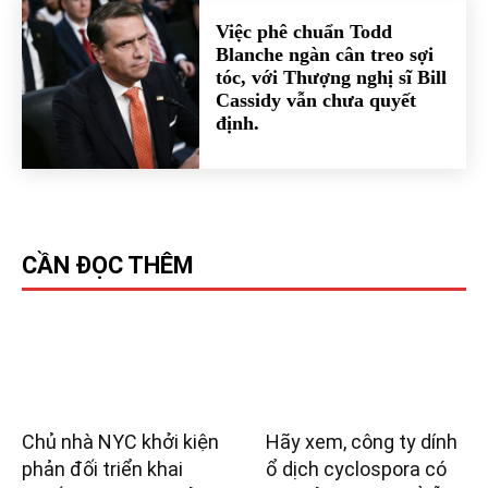
Việc phê chuẩn Todd
Blanche ngàn cân treo sợi
tóc, với Thượng nghị sĩ Bill
Cassidy vẫn chưa quyết
định.
CẦN ĐỌC THÊM
Chủ nhà NYC khởi kiện
Hãy xem, công ty dính
phản đối triển khai
ổ dịch cyclospora có