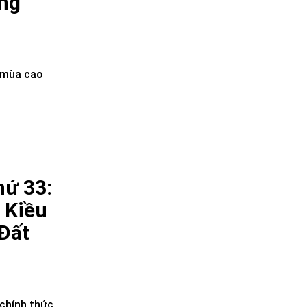
ăng
a mùa cao
hứ 33:
 Kiều
Đất
 chính thức