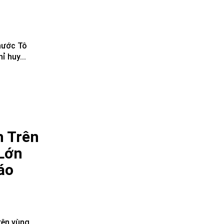
 nước Tô
 huy...
h Trên
Lớn
áo
rên vùng