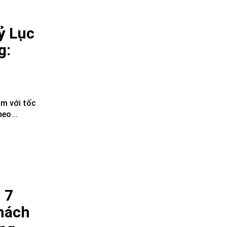
ỷ Lục
g:
m với tốc
eo...
 7
hách