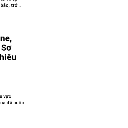
ão, trở...
ne,
 Sơ
hiêu
u vực
qua đã buộc