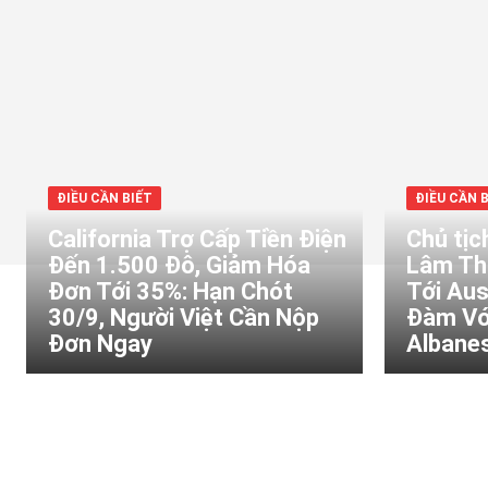
ĐIỀU CẦN BIẾT
ĐIỀU CẦN 
California Trợ Cấp Tiền Điện
Chủ tịc
Đến 1.500 Đô, Giảm Hóa
Lâm Th
Đơn Tới 35%: Hạn Chót
Tới Aus
30/9, Người Việt Cần Nộp
Đàm Vớ
Đơn Ngay
Albanes