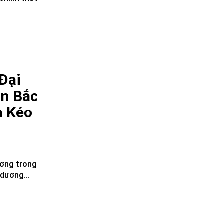
Đại
ền Bắc
n Kéo
ương trong
 dương...