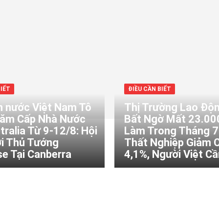
BIẾT
ĐIỀU CẦN BIẾT
h nước Việt Nam Tô
Thị Trường Lao Độ
ăm Cấp Nhà Nước
Bất Ngờ Mất 23.00
tralia Từ 9-12/8: Hội
Làm Trong Tháng 7:
i Thủ Tướng
Thất Nghiệp Giảm 
e Tại Canberra
4,1%, Người Việt Cần