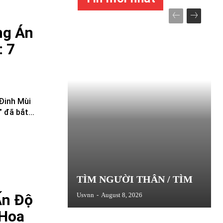
ng Án
: 7
Đinh Mùi
 đã bắt...
TÌM NGƯỜI THÂN / TÌM
Ấn Độ
Usvnn
-
August 8, 2026
 Hoa