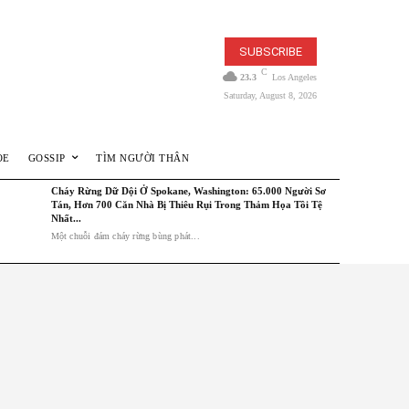
SUBSCRIBE
C
23.3
Los Angeles
Saturday, August 8, 2026
ỎE
GOSSIP
TÌM NGƯỜI THÂN
Cháy Rừng Dữ Dội Ở Spokane, Washington: 65.000 Người Sơ
Tán, Hơn 700 Căn Nhà Bị Thiêu Rụi Trong Thảm Họa Tồi Tệ
Nhất...
Một chuỗi đám cháy rừng bùng phát...