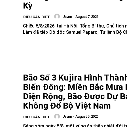
Kỳ
Usvnn
-
August 7, 2026
ĐIỀU CẦN BIẾT
Chiều 5/8/2026, tại Hà Nội, Tổng Bí thư, Chủ tịch
Lâm đã tiếp Đô đốc Samuel Paparo, Tư lệnh Bộ Chỉ
Bão Số 3 Kujira Hình Thàn
Biển Đông: Miền Bắc Mưa 
Diện Rộng, Bão Được Dự B
Không Đổ Bộ Việt Nam
Usvnn
-
August 5, 2026
ĐIỀU CẦN BIẾT
Sáng sớm ngày 5/8, một vùng áp thấp nhiệt đới t