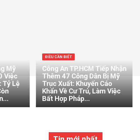
ĐIỀU CẦN BIẾT
ng Mỹ
Công An TP.HCM Tiếp Nhận
0 Việc
Thêm 47 Công Dân Bị Mỹ
 Tỷ Lệ
Trục Xuất: Khuyến Cáo
Còn
Khẩn Về Cư Trú, Làm Việc
...
Bất Hợp Pháp...
Tin mới nhất