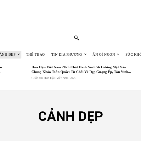
ẢNH ĐẸP
THỂ THAO
TIN ĐỊA PHƯƠNG
ĂN GÌ NGON
SỨC KH
ăn
Hoa Hậu Việt Nam 2026 Chốt Danh Sách 56 Gương Mặt Vào
.
Chung Khảo Toàn Quốc: Từ Chối Vẻ Đẹp Gượng Ép, Tôn Vinh...
Cuộc thi Hoa Hậu Việt Nam 2026...
CẢNH DẸP