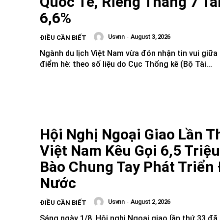
Quốc Tế, Riêng Tháng 7 T
6,6%
Usvnn
-
August 3, 2026
ĐIỀU CẦN BIẾT
Ngành du lịch Việt Nam vừa đón nhận tin vui giữ
điểm hè: theo số liệu do Cục Thống kê (Bộ Tài...
Hội Nghị Ngoại Giao Lần T
Việt Nam Kêu Gọi 6,5 Triệu
Bào Chung Tay Phát Triển 
Nước
Usvnn
-
August 2, 2026
ĐIỀU CẦN BIẾT
Sáng ngày 1/8, Hội nghị Ngoại giao lần thứ 33 đã