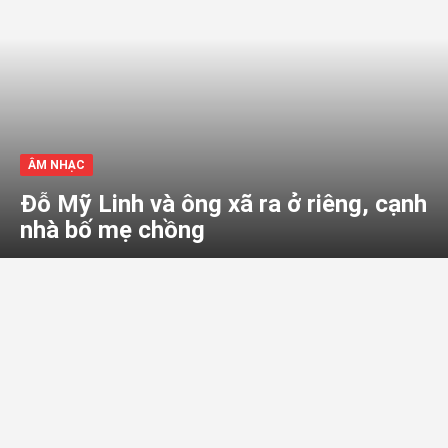
ÂM NHẠC
Đỗ Mỹ Linh và ông xã ra ở riêng, cạnh
nhà bố mẹ chồng