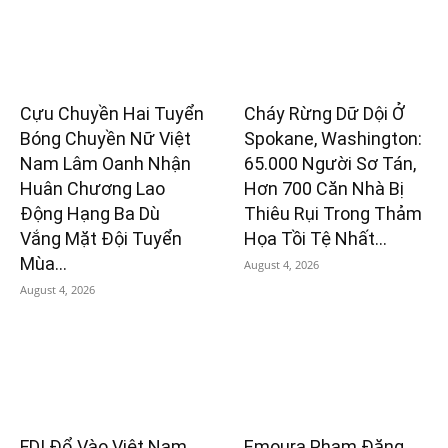
Cựu Chuyền Hai Tuyển
Cháy Rừng Dữ Dội Ở
Bóng Chuyền Nữ Việt
Spokane, Washington:
Nam Lâm Oanh Nhận
65.000 Người Sơ Tán,
Huân Chương Lao
Hơn 700 Căn Nhà Bị
Động Hạng Ba Dù
Thiêu Rụi Trong Thảm
Vắng Mặt Đội Tuyển
Họa Tồi Tệ Nhất...
Mùa...
August 4, 2026
August 4, 2026
FDI Đổ Vào Việt Nam
Emoura Phạm Đăng