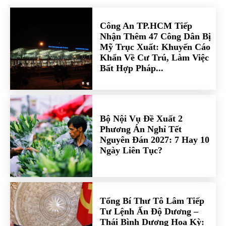
Công An TP.HCM Tiếp
Nhận Thêm 47 Công Dân Bị
Mỹ Trục Xuất: Khuyến Cáo
Khẩn Về Cư Trú, Làm Việc
Bất Hợp Pháp...
Bộ Nội Vụ Đề Xuất 2
Phương Án Nghỉ Tết
Nguyên Đán 2027: 7 Hay 10
Ngày Liên Tục?
Tổng Bí Thư Tô Lâm Tiếp
Tư Lệnh Ấn Độ Dương –
Thái Bình Dương Hoa Kỳ: