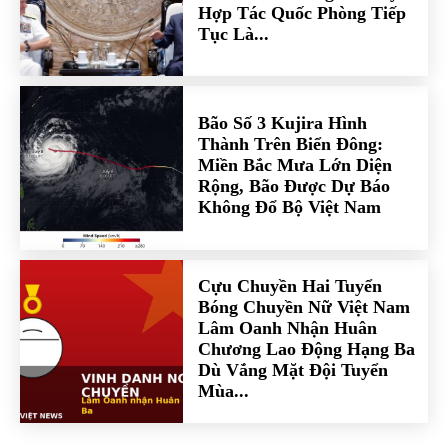
Hợp Tác Quốc Phòng Tiếp
Tục Là...
Bão Số 3 Kujira Hình
Thành Trên Biển Đông:
Miền Bắc Mưa Lớn Diện
Rộng, Bão Được Dự Báo
Không Đổ Bộ Việt Nam
Cựu Chuyền Hai Tuyển
Bóng Chuyền Nữ Việt Nam
Lâm Oanh Nhận Huân
Chương Lao Động Hạng Ba
Dù Vắng Mặt Đội Tuyển
Mùa...