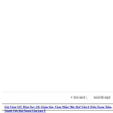
* TIN HOT |
NGƯỜI ĐẸP
Giá Vàng SJC Hôm Nay 2/8: Giảm Sâu, Vàng Nhẫn ‘Bốc Hơi’ Gần 6 Triệu Trong Tuần,
Người Việt Hải Ngoại Cần Lưu Ý