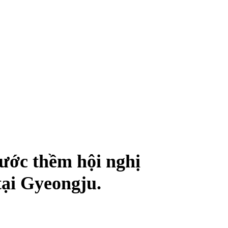
rước thềm hội nghị
ại Gyeongju.