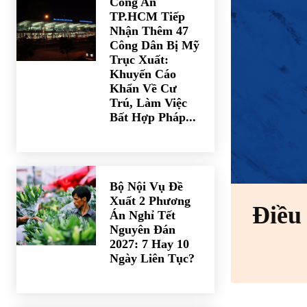
Công An
TP.HCM Tiếp
Nhận Thêm 47
Công Dân Bị Mỹ
Trục Xuất:
Khuyến Cáo
Khẩn Về Cư
Trú, Làm Việc
Bất Hợp Pháp...
Bộ Nội Vụ Đề
Xuất 2 Phương
Điều 
Án Nghỉ Tết
Nguyên Đán
2027: 7 Hay 10
Ngày Liên Tục?