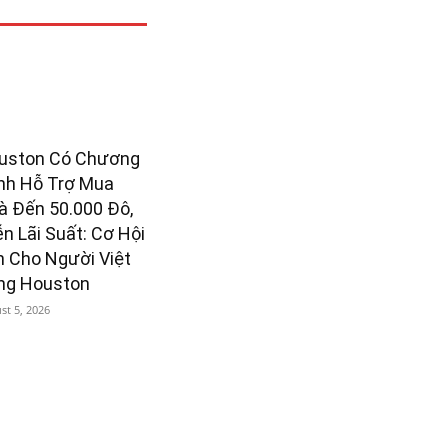
uston Có Chương
ình Hỗ Trợ Mua
à Đến 50.000 Đô,
n Lãi Suất: Cơ Hội
n Cho Người Việt
ng Houston
st 5, 2026