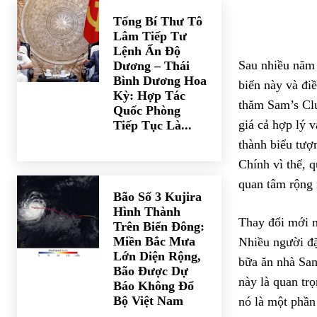
Tổng Bí Thư Tô
Lâm Tiếp Tư
Lệnh Ấn Độ
Sau nhiều năm 
Dương – Thái
Bình Dương Hoa
biến này và đi
Kỳ: Hợp Tác
thăm Sam’s Clu
Quốc Phòng
giá cả hợp lý 
Tiếp Tục Là...
thành biểu tượ
Chính vì thế, 
quan tâm rộng 
Bão Số 3 Kujira
Hình Thành
Thay đổi mới m
Trên Biển Đông:
Miền Bắc Mưa
Nhiều người đặt
Lớn Diện Rộng,
bữa ăn nhà Sam
Bão Được Dự
này là quan tr
Báo Không Đổ
Bộ Việt Nam
nó là một phần