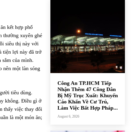
 ăn kết hợp phổ
ên thường xuyên ghé
i siêu thị này với
tiện lợi này đã trở
a sắm của mình.
o nên một làn sóng
Công An TP.HCM Tiếp
Nhận Thêm 47 Công Dân
gười tiêu dùng.
Bị Mỹ Trục Xuất: Khuyến
hay không. Điều gì ở
Cáo Khẩn Về Cư Trú,
Làm Việc Bất Hợp Pháp...
 thấy việc thay đổi
August 6, 2026
huần là một món ăn;