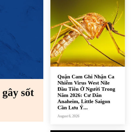
Quận Cam Ghi Nhận Ca
Nhiễm Virus West Nile
Đầu Tiên Ở Người Trong
 gây sốt
Năm 2026: Cư Dân
Anaheim, Little Saigon
Cần Lưu Ý...
August 6, 2026