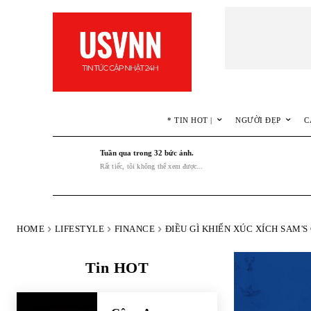
* TIN HOT |
NGƯỜI ĐẸP
C
Tuần qua trong 32 bức ảnh.
Rất tiếc, tôi không thể xem được...
HOME
LIFESTYLE
FINANCE
ĐIỀU GÌ KHIẾN XÚC XÍCH SAM'
Tin HOT