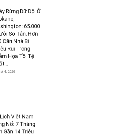
áy Rừng Dữ Dội Ở
okane,
shington: 65.000
ười Sơ Tán, Hơn
0 Căn Nhà Bị
iêu Rụi Trong
ảm Họa Tồi Tệ
t...
st 4, 2026
 Lịch Việt Nam
ng Nổ: 7 Tháng
n Gần 14 Triệu