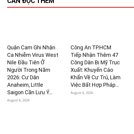
CẦN ĐỌC THÊM
Quận Cam Ghi Nhận
Công An TP.HCM
Ca Nhiễm Virus West
Tiếp Nhận Thêm 47
Nile Đầu Tiên Ở
Công Dân Bị Mỹ Trục
Người Trong Năm
Xuất: Khuyến Cáo
2026: Cư Dân
Khẩn Về Cư Trú, Làm
Anaheim, Little
Việc Bất Hợp Pháp...
Saigon Cần Lưu Ý...
August 6, 2026
August 6, 2026