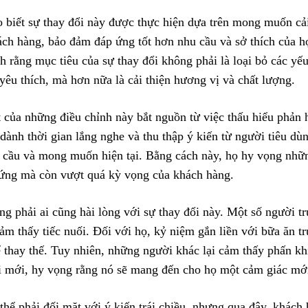
 biết sự thay đổi này được thực hiện dựa trên mong muốn cải
ách hàng, bảo đảm đáp ứng tốt hơn nhu cầu và sở thích của h
 rằng mục tiêu của sự thay đổi không phải là loại bỏ các yế
yêu thích, mà hơn nữa là cải thiện hương vị và chất lượng.
của những điều chỉnh này bắt nguồn từ việc thấu hiểu phản 
dành thời gian lắng nghe và thu thập ý kiến từ người tiêu dùn
 cầu và mong muốn hiện tại. Bằng cách này, họ hy vọng nhữ
ứng mà còn vượt quá kỳ vọng của khách hàng.
ng phải ai cũng hài lòng với sự thay đổi này. Một số người t
ảm thấy tiếc nuối. Đối với họ, kỷ niệm gắn liền với bữa ăn t
 thay thế. Tuy nhiên, những người khác lại cảm thấy phấn khí
 mới, hy vọng rằng nó sẽ mang đến cho họ một cảm giác mới
thể phải đối mặt với ý kiến trái chiều, nhưng qua đây, khách