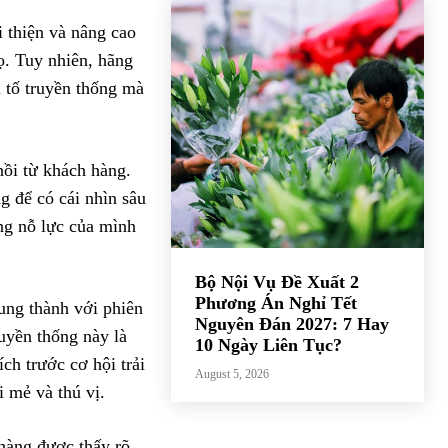
 thiện và nâng cao
ọ. Tuy nhiên, hãng
u tố truyền thống mà
hồi từ khách hàng.
g để có cái nhìn sâu
ng nỗ lực của mình
Bộ Nội Vụ Đề Xuất 2
Phương Án Nghỉ Tết
rung thành với phiên
Nguyên Đán 2027: 7 Hay
ruyền thống này là
10 Ngày Liên Tục?
ch trước cơ hội trải
August 5, 2026
 mẻ và thú vị.
 hàng được thấy rõ