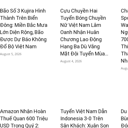
Bão Số 3 Kujira Hình
Cựu Chuyền Hai
Ch
Thành Trên Biển
Tuyển Bóng Chuyền
Sp
Đông: Miền Bắc Mưa
Nữ Việt Nam Lâm
Wa
Lớn Diện Rộng, Bão
Oanh Nhận Huân
Ng
Được Dự Báo Không
Chương Lao Động
70
Đổ Bộ Việt Nam
Hạng Ba Dù Vắng
Th
Mặt Đội Tuyển Mùa...
Th
August 5, 2026
Nhấ
August 4, 2026
Augu
Amazon Nhận Hoàn
Tuyển Việt Nam Dẫn
Du
Thuế Quan 600 Triệu
Indonesia 3-0 Trên
Bù
USD Trong Quý 2:
Sân Khách: Xuân Son
Đó