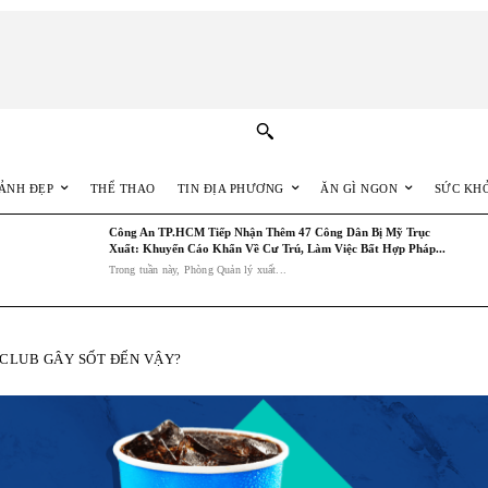
ẢNH ĐẸP
THỂ THAO
TIN ĐỊA PHƯƠNG
ĂN GÌ NGON
SỨC KH
Công An TP.HCM Tiếp Nhận Thêm 47 Công Dân Bị Mỹ Trục
Xuất: Khuyến Cáo Khẩn Về Cư Trú, Làm Việc Bất Hợp Pháp...
Trong tuần này, Phòng Quản lý xuất...
S CLUB GÂY SỐT ĐẾN VẬY?