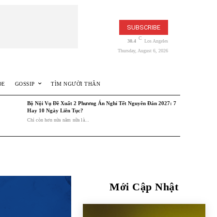
SUBSCRIBE
C
30.4
Los Angeles
Thursday, August 6, 2026
ỎE
GOSSIP
TÌM NGƯỜI THÂN
Bộ Nội Vụ Đề Xuất 2 Phương Án Nghỉ Tết Nguyên Đán 2027: 7
Hay 10 Ngày Liên Tục?
Chỉ còn hơn nửa năm nữa là...
Mới Cập Nhật