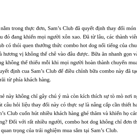
Facebook
X
Pinterest
WhatsApp
nằm trong thực đơn, Sam’s Club đã quyết định thay đổi món
ều đó đang khiến mọi người xôn xao. Đã từ lâu, các thành vi
b có thói quen thưởng thức combo hot dog nổi tiếng của chuỗ
và hương vị không thể chê vào đâu được. Bữa ăn nhanh gọn và 
ng không thể thiếu mỗi khi mọi người hoàn thành chuyến mu
quyết định cua Sam’s Club để điều chỉnh bữa combo này đã tạ
rãi từ phía khách hàng.
ẻ này không chỉ gây chú ý mà còn kích thích sự tò mò nơi n
 câu hỏi liệu thay đổi này có thực sự là nâng cấp cần thiết 
’s Club cuốn hút nhiều khách hàng ghé thăm và khiến họ cảm
ọng? Đối với rất nhiều người, combo hot dog không chỉ đơn t
 quan trọng của trải nghiệm mua sắm tại Sam’s Club.