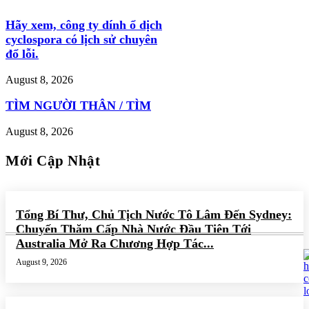
Hãy xem, công ty dính ổ dịch
cyclospora có lịch sử chuyên
đổ lỗi.
August 8, 2026
TÌM NGƯỜI THÂN / TÌM
August 8, 2026
Mới Cập Nhật
Tổng Bí Thư, Chủ Tịch Nước Tô Lâm Đến Sydney:
Chuyến Thăm Cấp Nhà Nước Đầu Tiên Tới
Australia Mở Ra Chương Hợp Tác...
August 9, 2026