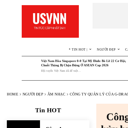
* TIN HOT |
NGƯỜI ĐẸP
C
Việt Nam Hòa Singapore 0-0 Tại Mỹ Đình: Bỏ Lỡ 22 Cơ Hội,
Chuỗi Thắng Bị Chặn Đứng Ở ASEAN Cup 2026
Đội tuyển Việt Nam đã để tuột...
HOME
NGƯỜI ĐẸP
ÂM NHẠC
CÔNG TY QUẢN LÝ CỦA G-DRAGO
Tin HOT
Công