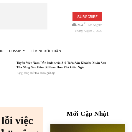
SUBSCRIBE
C
21.4
Los Angeles
Friday, August 7, 2026
ỎE
GOSSIP
TÌM NGƯỜI THÂN
Tuyển Việt Nam Dẫn Indonesia 3-0 Trên Sân Khách: Xuân Son
Tỏa Sáng Sau Đêm Bị Pháo Hoa Phá Giấc Ngủ
Rạng sáng thứ Hai theo giờ địa...
Mới Cập Nhật
lỗi việc