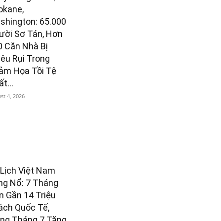
okane,
shington: 65.000
ười Sơ Tán, Hơn
0 Căn Nhà Bị
iêu Rụi Trong
ảm Họa Tồi Tệ
t...
st 4, 2026
 Lịch Việt Nam
ng Nổ: 7 Tháng
n Gần 14 Triệu
ách Quốc Tế,
êng Tháng 7 Tăng