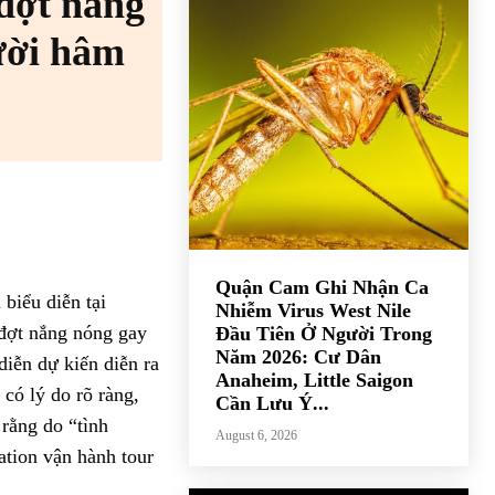
 đợt nắng
gười hâm
Quận Cam Ghi Nhận Ca
biểu diễn tại
Nhiễm Virus West Nile
đợt nắng nóng gay
Đầu Tiên Ở Người Trong
Năm 2026: Cư Dân
diễn dự kiến diễn ra
Anaheim, Little Saigon
có lý do rõ ràng,
Cần Lưu Ý...
 rằng do “tình
August 6, 2026
ation vận hành tour