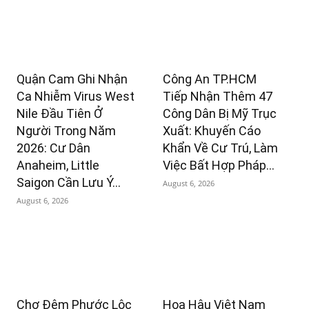
Quận Cam Ghi Nhận
Công An TP.HCM
Ca Nhiễm Virus West
Tiếp Nhận Thêm 47
Nile Đầu Tiên Ở
Công Dân Bị Mỹ Trục
Người Trong Năm
Xuất: Khuyến Cáo
2026: Cư Dân
Khẩn Về Cư Trú, Làm
Anaheim, Little
Việc Bất Hợp Pháp...
Saigon Cần Lưu Ý...
August 6, 2026
August 6, 2026
Chợ Đêm Phước Lộc
Hoa Hậu Việt Nam