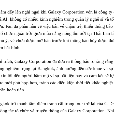
làm dấy lên nghi ngại khi Galaxy Corporation vốn là công ty
à AI, không có nhiều kinh nghiệm trong quản lý nghệ sĩ và t
n. Fan đã phàn nàn về việc bán vé chậm trễ, thiếu thông báo
tổ chức ngoài trời giữa mùa nắng nóng ẩm ướt tại Thái Lan l
hú ý, vé chưa được mở bán trước khi thông báo hủy được đưa
m bất bình.
hỉ trích, Galaxy Corporation đã đưa ra thông báo rõ ràng rằng
ng nghiêm trọng tại Bangkok, ảnh hưởng đến sức khỏe và sự
 xin lỗi đến người hâm mộ vì sự bất tiện này và cam kết sẽ l
hức mới phù hợp hơn, tránh các điều kiện thời tiết khắc nghi
cần hoàn tiền.
gkok trở thành tâm điểm tranh cãi trong tour trở lại của G-D
công tác tổ chức và truyền thông của Galaxy Corporation. N