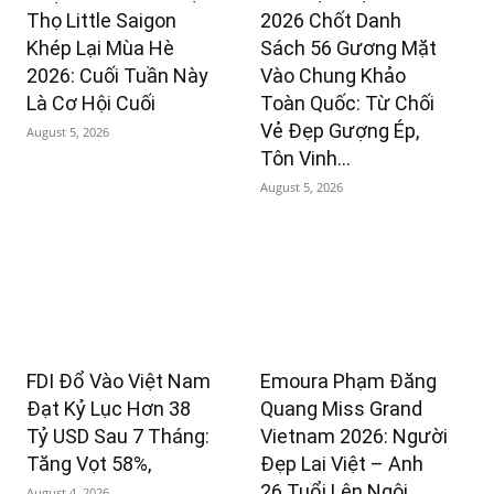
Thọ Little Saigon
2026 Chốt Danh
Khép Lại Mùa Hè
Sách 56 Gương Mặt
2026: Cuối Tuần Này
Vào Chung Khảo
Là Cơ Hội Cuối
Toàn Quốc: Từ Chối
Vẻ Đẹp Gượng Ép,
August 5, 2026
Tôn Vinh...
August 5, 2026
FDI Đổ Vào Việt Nam
Emoura Phạm Đăng
Đạt Kỷ Lục Hơn 38
Quang Miss Grand
Tỷ USD Sau 7 Tháng:
Vietnam 2026: Người
Tăng Vọt 58%,
Đẹp Lai Việt – Anh
26 Tuổi Lên Ngôi
August 4, 2026