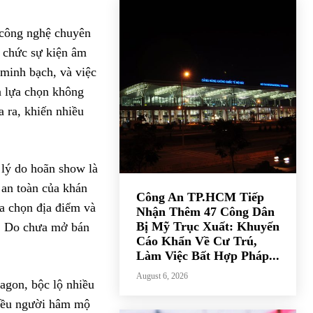
 công nghệ chuyên
ổ chức sự kiện âm
 minh bạch, và việc
à lựa chọn không
 ra, khiến nhiều
 lý do hoãn show là
 an toàn của khán
Công An TP.HCM Tiếp
ựa chọn địa điểm và
Nhận Thêm 47 Công Dân
Bị Mỹ Trục Xuất: Khuyến
ệt. Do chưa mở bán
Cáo Khẩn Về Cư Trú,
Làm Việc Bất Hợp Pháp...
August 6, 2026
ragon, bộc lộ nhiều
hiều người hâm mộ