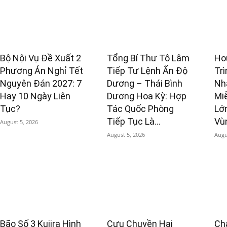
Bộ Nội Vụ Đề Xuất 2
Tổng Bí Thư Tô Lâm
Ho
Phương Án Nghỉ Tết
Tiếp Tư Lệnh Ấn Độ
Tr
Nguyên Đán 2027: 7
Dương – Thái Bình
Nh
Hay 10 Ngày Liên
Dương Hoa Kỳ: Hợp
Miễ
Tục?
Tác Quốc Phòng
Lớ
Tiếp Tục Là...
Vù
August 5, 2026
August 5, 2026
Augu
Bão Số 3 Kujira Hình
Cựu Chuyền Hai
Ch