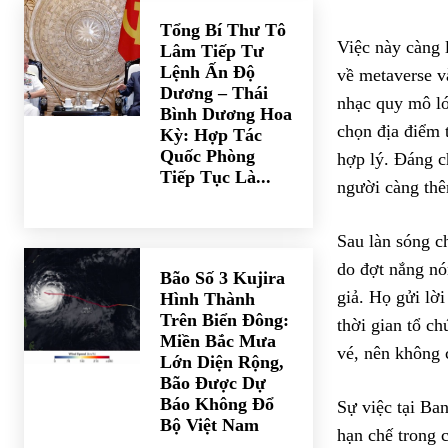
Tổng Bí Thư Tô
Việc này càng 
Lâm Tiếp Tư
Lệnh Ấn Độ
về metaverse v
Dương – Thái
nhạc quy mô lớ
Bình Dương Hoa
chọn địa điểm 
Kỳ: Hợp Tác
Quốc Phòng
hợp lý. Đáng c
Tiếp Tục Là...
người càng thê
Sau làn sóng c
do đợt nắng nó
Bão Số 3 Kujira
giả. Họ gửi lời
Hình Thành
Trên Biển Đông:
thời gian tổ c
Miền Bắc Mưa
vé, nên không 
Lớn Diện Rộng,
Bão Được Dự
Báo Không Đổ
Sự việc tại Ban
Bộ Việt Nam
hạn chế trong 