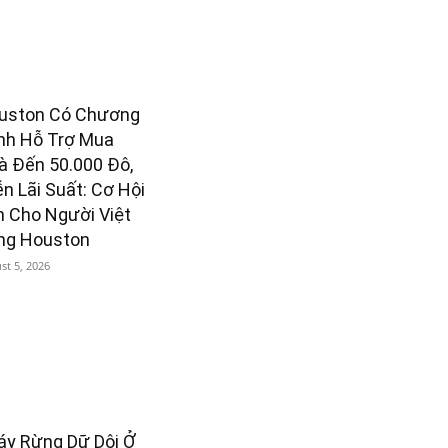
uston Có Chương
ình Hỗ Trợ Mua
à Đến 50.000 Đô,
n Lãi Suất: Cơ Hội
n Cho Người Việt
ng Houston
st 5, 2026
áy Rừng Dữ Dội Ở