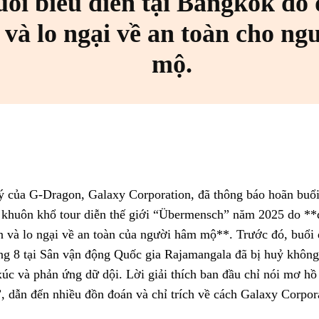
uổi biểu diễn tại Bangkok do
 và lo ngại về an toàn cho n
mộ.
Facebook
X
Pinterest
WhatsApp
ý của G-Dragon, Galaxy Corporation, đã thông báo hoãn buổi 
 khuôn khổ tour diễn thế giới “Übermensch” năm 2025 do **
an và lo ngại về an toàn của người hâm mộ**. Trước đó, buổi 
ng 8 tại Sân vận động Quốc gia Rajamangala đã bị huỷ không 
xúc và phản ứng dữ dội. Lời giải thích ban đầu chỉ nói mơ hồ
, dẫn đến nhiều đồn đoán và chỉ trích về cách Galaxy Corpor