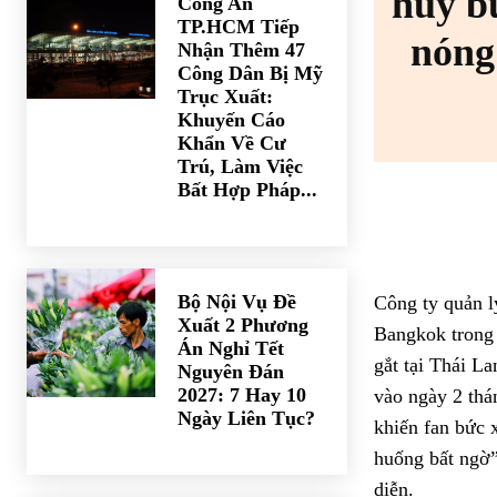
hủy b
Công An
TP.HCM Tiếp
nóng
Nhận Thêm 47
Công Dân Bị Mỹ
Trục Xuất:
Khuyến Cáo
Khẩn Về Cư
Trú, Làm Việc
Bất Hợp Pháp...
Bộ Nội Vụ Đề
Công ty quản l
Xuất 2 Phương
Bangkok trong
Án Nghỉ Tết
gắt tại Thái L
Nguyên Đán
2027: 7 Hay 10
vào ngày 2 thá
Ngày Liên Tục?
khiến fan bức 
huống bất ngờ”
diễn.