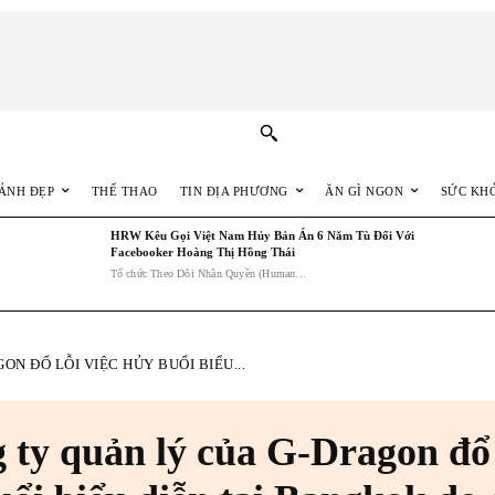
ẢNH ĐẸP
THỂ THAO
TIN ĐỊA PHƯƠNG
ĂN GÌ NGON
SỨC KH
HRW Kêu Gọi Việt Nam Hủy Bản Án 6 Năm Tù Đối Với
Facebooker Hoàng Thị Hồng Thái
Tổ chức Theo Dõi Nhân Quyền (Human...
N ĐỔ LỖI VIỆC HỦY BUỔI BIỂU...
 ty quản lý của G-Dragon đổ 