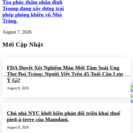
Tòa phúc thẩm nhận định
Trump đang xây dựng trái
phép phòng khiêu vũ Nhà
Trắng.
August 7, 2026
Mới Cập Nhật
FDA Duyệt Xét Nghiệm Máu Mới Tầm Soát Ung
Thư Đại Tràng: Người Việt Trên 45 Tuổi Cần Lưu
Ý Gì?
August 8, 2026
Chủ nhà NYC khởi kiện phản đối triển khai thuế
pied-à-terre của Mamdani.
August 8, 2026