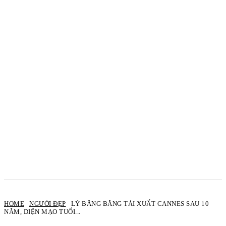
HOME
NGƯỜI ĐẸP
LÝ BĂNG BĂNG TÁI XUẤT CANNES SAU 10
NĂM, DIỆN MẠO TUỔI...