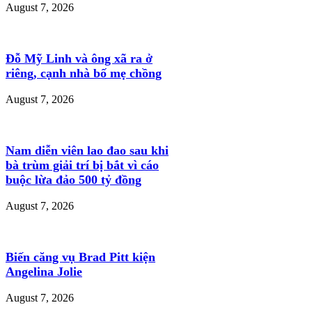
August 7, 2026
Đỗ Mỹ Linh và ông xã ra ở
riêng, cạnh nhà bố mẹ chồng
August 7, 2026
Nam diễn viên lao đao sau khi
bà trùm giải trí bị bắt vì cáo
buộc lừa đảo 500 tỷ đồng
August 7, 2026
Biến căng vụ Brad Pitt kiện
Angelina Jolie
August 7, 2026