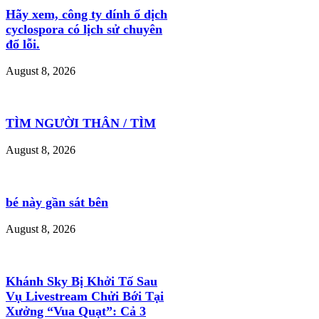
Hãy xem, công ty dính ổ dịch
cyclospora có lịch sử chuyên
đổ lỗi.
August 8, 2026
TÌM NGƯỜI THÂN / TÌM
August 8, 2026
bé này gần sát bên
August 8, 2026
Khánh Sky Bị Khởi Tố Sau
Vụ Livestream Chửi Bới Tại
Xưởng “Vua Quạt”: Cả 3