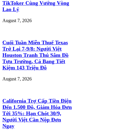
TikToker Cùng Vướng Vòng
Lao Lý
August 7, 2026
Cuối Tuần Miễn Thuế Texas
Trở Lại 7-9/8: Người Việt
Houston Tranh Thủ Sắm Đồ
Tựu Trường, Cả Bang Tiết
Kiệm 143 Triệu Đô
August 7, 2026
California Trợ Cấp Tiền Điện
Đến 1.500 Đô, Giảm Hóa Đơn
Tới 35%: Hạn Chót 30/9,
Người Việt Cần Nộp Đơn
Ngay