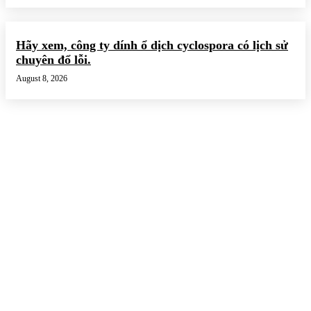
Hãy xem, công ty dính ổ dịch cyclospora có lịch sử
chuyên đổ lỗi.
August 8, 2026