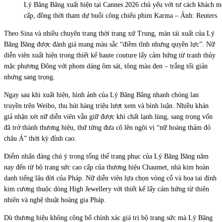
Lý Băng Băng xuất hiện tại Cannes 2026 chủ yếu với tư cách khách mời
cấp, đồng thời tham dự buổi công chiếu phim Karma – Ảnh: Reuters
Theo Sina và nhiều chuyên trang thời trang xứ Trung, màn tái xuất của Lý
Băng Băng được đánh giá mang màu sắc “điềm tĩnh nhưng quyền lực”. Nữ
diễn viên xuất hiện trong thiết kế haute couture lấy cảm hứng từ tranh thủy
mặc phương Đông với phom dáng ôm sát, tông màu đen – trắng tối giản
nhưng sang trọng.
Ngay sau khi xuất hiện, hình ảnh của Lý Băng Băng nhanh chóng lan
truyền trên Weibo, thu hút hàng triệu lượt xem và bình luận. Nhiều khán
giả nhận xét nữ diễn viên vẫn giữ được khí chất lạnh lùng, sang trọng vốn
đã trở thành thương hiệu, thứ từng đưa cô lên ngôi vị “nữ hoàng thảm đỏ
châu Á” thời kỳ đỉnh cao.
Điểm nhấn đáng chú ý trong tổng thể trang phục của Lý Băng Băng năm
nay đến từ bộ trang sức cao cấp của thương hiệu Chaumet, nhà kim hoàn
danh tiếng lâu đời của Pháp. Nữ diễn viên lựa chọn vòng cổ và hoa tai đính
kim cương thuộc dòng High Jewellery với thiết kế lấy cảm hứng từ thiên
nhiên và nghệ thuật hoàng gia Pháp.
Dù thương hiệu không công bố chính xác giá trị bộ trang sức mà Lý Băng