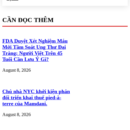
CẦN ĐỌC THÊM
FDA Duyệt Xét Nghiệm Máu
Mới Tầm Soát Ung Thư Đại
Tràng: Người Việt Trên 45
Tuổi Cần Lưu Ý Gì?
August 8, 2026
Chủ nhà NYC khởi kiện phản
đối triển khai thuế pied-à-
terre của Mamdani.
August 8, 2026