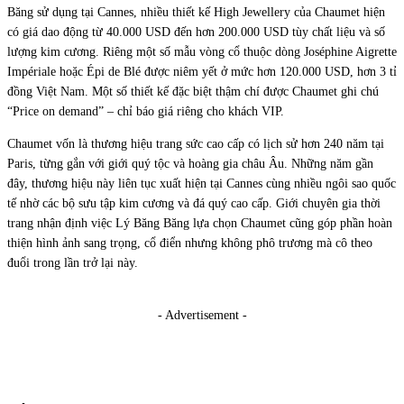
Băng sử dụng tại Cannes, nhiều thiết kế High Jewellery của Chaumet hiện
có giá dao động từ 40.000 USD đến hơn 200.000 USD tùy chất liệu và số
lượng kim cương. Riêng một số mẫu vòng cổ thuộc dòng Joséphine Aigrette
Impériale hoặc Épi de Blé được niêm yết ở mức hơn 120.000 USD, hơn 3 tỉ
đồng Việt Nam. Một số thiết kế đặc biệt thậm chí được Chaumet ghi chú
“Price on demand” – chỉ báo giá riêng cho khách VIP.
Chaumet vốn là thương hiệu trang sức cao cấp có lịch sử hơn 240 năm tại
Paris, từng gắn với giới quý tộc và hoàng gia châu Âu. Những năm gần
đây, thương hiệu này liên tục xuất hiện tại Cannes cùng nhiều ngôi sao quốc
tế nhờ các bộ sưu tập kim cương và đá quý cao cấp. Giới chuyên gia thời
trang nhận định việc Lý Băng Băng lựa chọn Chaumet cũng góp phần hoàn
thiện hình ảnh sang trọng, cổ điển nhưng không phô trương mà cô theo
đuổi trong lần trở lại này.
- Advertisement -