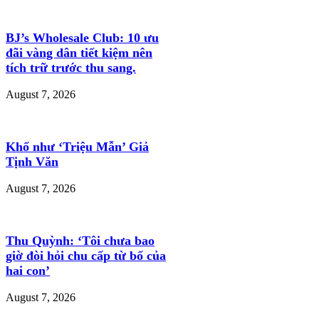
BJ’s Wholesale Club: 10 ưu
đãi vàng dân tiết kiệm nên
tích trữ trước thu sang.
August 7, 2026
Khổ như ‘Triệu Mẫn’ Giả
Tịnh Văn
August 7, 2026
Thu Quỳnh: ‘Tôi chưa bao
giờ đòi hỏi chu cấp từ bố của
hai con’
August 7, 2026