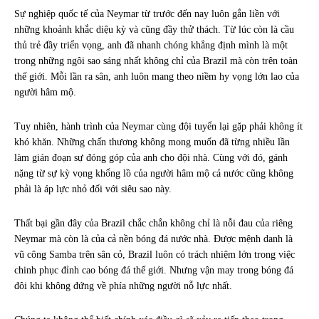
Sự nghiệp quốc tế của Neymar từ trước đến nay luôn gắn liền với
những khoảnh khắc diệu kỳ và cũng đầy thử thách. Từ lúc còn là cầu
thủ trẻ đầy triển vọng, anh đã nhanh chóng khẳng định mình là một
trong những ngôi sao sáng nhất không chỉ của Brazil mà còn trên toàn
thế giới. Mỗi lần ra sân, anh luôn mang theo niềm hy vọng lớn lao của
người hâm mộ.
Tuy nhiên, hành trình của Neymar cùng đội tuyển lại gặp phải không ít
khó khăn. Những chấn thương không mong muốn đã từng nhiều lần
làm gián đoạn sự đóng góp của anh cho đội nhà. Cùng với đó, gánh
nặng từ sự kỳ vọng khổng lồ của người hâm mộ cả nước cũng không
phải là áp lực nhỏ đối với siêu sao này.
Thất bại gần đây của Brazil chắc chắn không chỉ là nỗi đau của riêng
Neymar mà còn là của cả nền bóng đá nước nhà. Được mệnh danh là
vũ công Samba trên sân cỏ, Brazil luôn có trách nhiệm lớn trong việc
chinh phục đỉnh cao bóng đá thế giới. Nhưng vận may trong bóng đá
đôi khi không đứng về phía những người nỗ lực nhất.