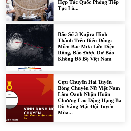
Hợp Tác Quốc Phòng Tiếp
Tục Là...
Bão Số 3 Kujira Hình
Thành Trên Biển Đông:
Miền Bắc Mưa Lớn Diện
Rộng, Bão Được Dự Báo
Không Đổ Bộ Việt Nam
Cựu Chuyền Hai Tuyển
Bóng Chuyền Nữ Việt Nam
Lâm Oanh Nhận Huân
Chương Lao Động Hạng Ba
Dù Vắng Mặt Đội Tuyển
Mùa...