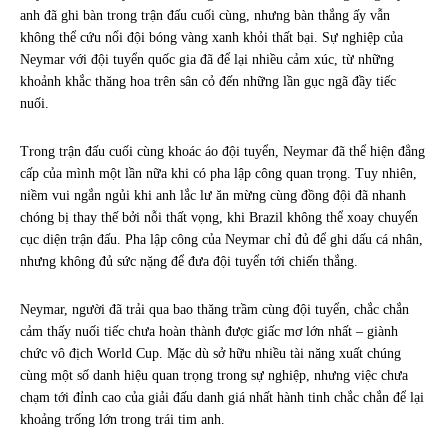
anh đã ghi bàn trong trận đấu cuối cùng, nhưng bàn thắng ấy vẫn
không thể cứu nổi đội bóng vàng xanh khỏi thất bại. Sự nghiệp của
Neymar với đội tuyển quốc gia đã để lại nhiều cảm xúc, từ những
khoảnh khắc thăng hoa trên sân cỏ đến những lần gục ngã đầy tiếc
nuối.
Trong trận đấu cuối cùng khoác áo đội tuyển, Neymar đã thể hiện đẳng
cấp của mình một lần nữa khi có pha lập công quan trọng. Tuy nhiên,
niềm vui ngắn ngủi khi anh lắc lư ăn mừng cùng đồng đội đã nhanh
chóng bị thay thế bởi nỗi thất vọng, khi Brazil không thể xoay chuyển
cục diện trận đấu. Pha lập công của Neymar chỉ đủ để ghi dấu cá nhân,
nhưng không đủ sức nặng để đưa đội tuyển tới chiến thắng.
Neymar, người đã trải qua bao thăng trầm cùng đội tuyển, chắc chắn
cảm thấy nuối tiếc chưa hoàn thành được giấc mơ lớn nhất – giành
chức vô địch World Cup. Mặc dù sở hữu nhiều tài năng xuất chúng
cùng một số danh hiệu quan trọng trong sự nghiệp, nhưng việc chưa
chạm tới đỉnh cao của giải đấu danh giá nhất hành tinh chắc chắn để lại
khoảng trống lớn trong trái tim anh.