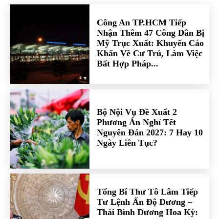
Công An TP.HCM Tiếp
Nhận Thêm 47 Công Dân Bị
Mỹ Trục Xuất: Khuyến Cáo
Khẩn Về Cư Trú, Làm Việc
Bất Hợp Pháp...
Bộ Nội Vụ Đề Xuất 2
Phương Án Nghỉ Tết
Nguyên Đán 2027: 7 Hay 10
Ngày Liên Tục?
Tổng Bí Thư Tô Lâm Tiếp
Tư Lệnh Ấn Độ Dương –
Thái Bình Dương Hoa Kỳ: