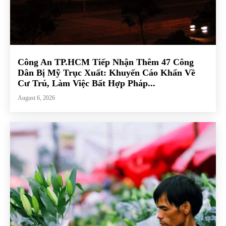
Công An TP.HCM Tiếp Nhận Thêm 47 Công
Dân Bị Mỹ Trục Xuất: Khuyến Cáo Khẩn Về
Cư Trú, Làm Việc Bất Hợp Pháp...
August 6, 2026