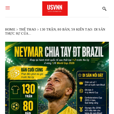
HOME
THỂ THAO
130 TRẬN, 80 BÀN, 59 KIẾN TẠO: DI SẢN
THỰC SỰ CỦA...