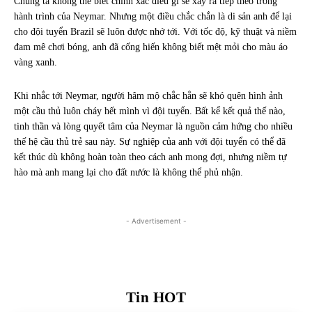
Chúng ta không thể biết chính xác điều gì sẽ xảy ra tiếp theo trong
hành trình của Neymar. Nhưng một điều chắc chắn là di sản anh để lại
cho đội tuyển Brazil sẽ luôn được nhớ tới. Với tốc độ, kỹ thuật và niềm
đam mê chơi bóng, anh đã cống hiến không biết mệt mỏi cho màu áo
vàng xanh.
Khi nhắc tới Neymar, người hâm mộ chắc hẳn sẽ khó quên hình ảnh
một cầu thủ luôn cháy hết mình vì đội tuyển. Bất kể kết quả thế nào,
tinh thần và lòng quyết tâm của Neymar là nguồn cảm hứng cho nhiều
thế hệ cầu thủ trẻ sau này. Sự nghiệp của anh với đội tuyển có thể đã
kết thúc dù không hoàn toàn theo cách anh mong đợi, nhưng niềm tự
hào mà anh mang lại cho đất nước là không thể phủ nhận.
- Advertisement -
Tin HOT