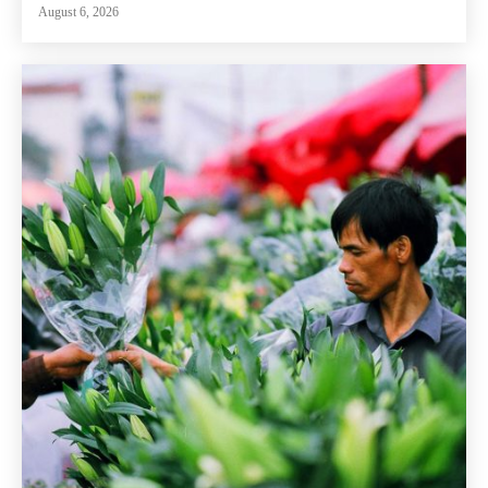
August 6, 2026