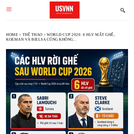
HOME
THỂ THAO
WORLD CUP 2026: 6 HLV MẤT GHẾ,
KOEMAN VÀ BIELSA CŨNG KHÔNG...