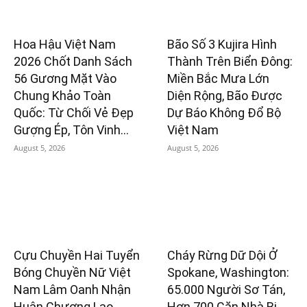
Hoa Hậu Việt Nam
Bão Số 3 Kujira Hình
2026 Chốt Danh Sách
Thành Trên Biển Đông:
56 Gương Mặt Vào
Miền Bắc Mưa Lớn
Chung Khảo Toàn
Diện Rộng, Bão Được
Quốc: Từ Chối Vẻ Đẹp
Dự Báo Không Đổ Bộ
Gượng Ép, Tôn Vinh...
Việt Nam
August 5, 2026
August 5, 2026
Cựu Chuyền Hai Tuyển
Cháy Rừng Dữ Dội Ở
Bóng Chuyền Nữ Việt
Spokane, Washington:
Nam Lâm Oanh Nhận
65.000 Người Sơ Tán,
Huân Chương Lao
Hơn 700 Căn Nhà Bị