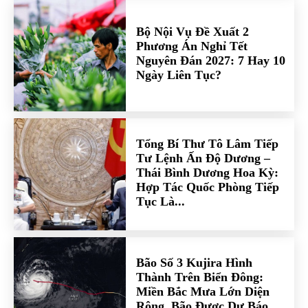
Bộ Nội Vụ Đề Xuất 2
Phương Án Nghỉ Tết
Nguyên Đán 2027: 7 Hay 10
Ngày Liên Tục?
Tổng Bí Thư Tô Lâm Tiếp
Tư Lệnh Ấn Độ Dương –
Thái Bình Dương Hoa Kỳ:
Hợp Tác Quốc Phòng Tiếp
Tục Là...
Bão Số 3 Kujira Hình
Thành Trên Biển Đông:
Miền Bắc Mưa Lớn Diện
Rộng, Bão Được Dự Báo