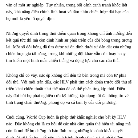
vãn cả một sự nghiệp. Tuy nhiên, trong bối cảnh cạnh tranh khốc liệt
này, khả năng điều chỉnh linh hoạt và tầm nhìn chiến lược dài hạn của
họ mới là yếu tố quyết định.
Những quyết định trong thời điểm quan trọng không chỉ ảnh hưởng đến
kết quả tức thì mà còn định hình sự phát triển của đội bóng trong tương
lai. Một số đội bóng đã tìm được sự ổn định dưới sự dẫn dắt của những
chiến lược gia tài năng, trong khi những đội khác vẫn còn loay hoay
tìm kiếm một hình mẫu chiến thắng và động lực cho các cầu thủ.
Không chỉ có vậy, sức ép không chỉ đến từ bên trong mà còn từ phía
đối thủ. Với mỗi trận đấu, các HLV phải tìm cách đoán trước đối thủ sẽ
triển khai chiến thuật như thế nào để có thể phản ứng kịp thời. Điều
này đòi hỏi họ phải nghiên cứu kỹ lưỡng, tận dụng tối đa thông tin về
tình trạng chấn thương, phong độ và cả tâm lý của đối phương.
Cuối cùng, World Cup luôn là phép thử khắc nghiệt cho bất kỳ HLV
nào. Đây không chỉ là cơ hội để các nhà cầm quân thể hiện tài năng mà
còn là nơi để họ chứng tỏ bản lĩnh trong những khoảnh khắc quyết
định. Ai sẽ tiếp tục viết nên hành trình thành công, và ai phải dừng