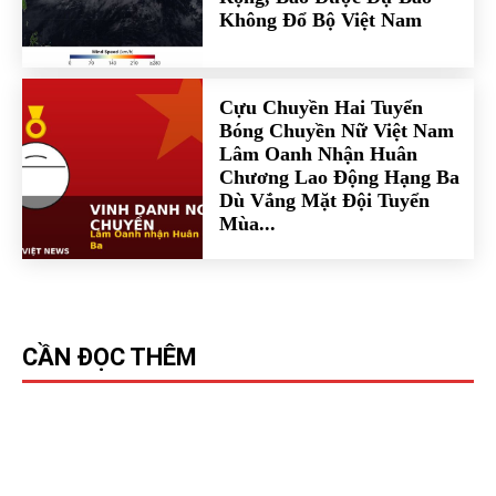
Không Đổ Bộ Việt Nam
Cựu Chuyền Hai Tuyển
Bóng Chuyền Nữ Việt Nam
Lâm Oanh Nhận Huân
Chương Lao Động Hạng Ba
Dù Vắng Mặt Đội Tuyển
Mùa...
CẦN ĐỌC THÊM