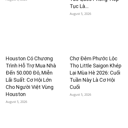
Tục Là...
August 5, 2026
Houston Có Chương
Chợ Đêm Phước Lộc
Trình Hỗ Trợ Mua Nhà
Thọ Little Saigon Khép
Đến 50.000 Đô, Miễn
Lại Mùa Hè 2026: Cuối
Lãi Suất: Cơ Hội Lớn
Tuần Này Là Cơ Hội
Cho Người Việt Vùng
Cuối
Houston
August 5, 2026
August 5, 2026