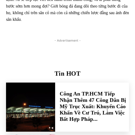
bước sớm hơn mong đợi? Giới bóng đá đang dõi theo từng bước đi của
họ, không chỉ trên sân cỏ mà còn cả những chiến lược đằng sau ánh đèn
sân khấu.
- Advertisement -
Tin HOT
Công An TP.HCM Tiếp
Nhận Thêm 47 Công Dân Bị
Mỹ Trục Xuất: Khuyến Cáo
Khẩn Về Cư Trú, Làm Việc
Bất Hợp Pháp...