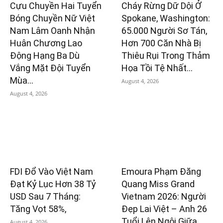
Cựu Chuyền Hai Tuyển
Cháy Rừng Dữ Dội Ở
Bóng Chuyền Nữ Việt
Spokane, Washington:
Nam Lâm Oanh Nhận
65.000 Người Sơ Tán,
Huân Chương Lao
Hơn 700 Căn Nhà Bị
Động Hạng Ba Dù
Thiêu Rụi Trong Thảm
Vắng Mặt Đội Tuyển
Họa Tồi Tệ Nhất...
Mùa...
August 4, 2026
August 4, 2026
FDI Đổ Vào Việt Nam
Emoura Phạm Đăng
Đạt Kỷ Lục Hơn 38 Tỷ
Quang Miss Grand
USD Sau 7 Tháng:
Vietnam 2026: Người
Tăng Vọt 58%,
Đẹp Lai Việt – Anh 26
Tuổi Lên Ngôi Giữa
August 4, 2026