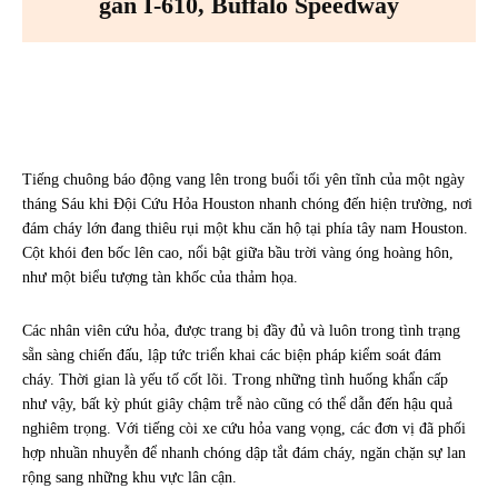
gần I-610, Buffalo Speedway
Facebook
X
Pinterest
WhatsA
Tiếng chuông báo động vang lên trong buổi tối yên tĩnh của một ngày
tháng Sáu khi Đội Cứu Hỏa Houston nhanh chóng đến hiện trường, nơi
đám cháy lớn đang thiêu rụi một khu căn hộ tại phía tây nam Houston.
Cột khói đen bốc lên cao, nổi bật giữa bầu trời vàng óng hoàng hôn,
như một biểu tượng tàn khốc của thảm họa.
Các nhân viên cứu hỏa, được trang bị đầy đủ và luôn trong tình trạng
sẵn sàng chiến đấu, lập tức triển khai các biện pháp kiểm soát đám
cháy. Thời gian là yếu tố cốt lõi. Trong những tình huống khẩn cấp
như vậy, bất kỳ phút giây chậm trễ nào cũng có thể dẫn đến hậu quả
nghiêm trọng. Với tiếng còi xe cứu hỏa vang vọng, các đơn vị đã phối
hợp nhuần nhuyễn để nhanh chóng dập tắt đám cháy, ngăn chặn sự lan
rộng sang những khu vực lân cận.