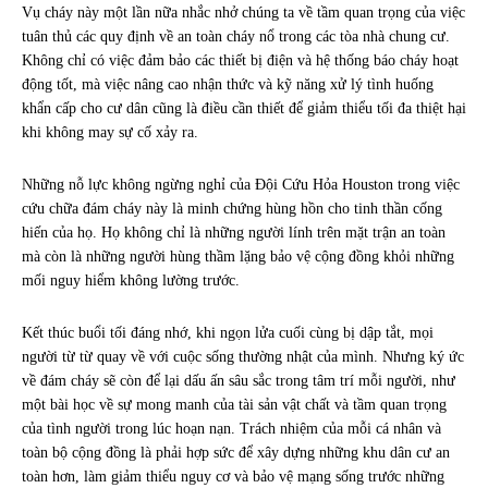
Vụ cháy này một lần nữa nhắc nhở chúng ta về tầm quan trọng của việc
tuân thủ các quy định về an toàn cháy nổ trong các tòa nhà chung cư.
Không chỉ có việc đảm bảo các thiết bị điện và hệ thống báo cháy hoạt
động tốt, mà việc nâng cao nhận thức và kỹ năng xử lý tình huống
khẩn cấp cho cư dân cũng là điều cần thiết để giảm thiểu tối đa thiệt hại
khi không may sự cố xảy ra.
Những nỗ lực không ngừng nghỉ của Đội Cứu Hỏa Houston trong việc
cứu chữa đám cháy này là minh chứng hùng hồn cho tinh thần cống
hiến của họ. Họ không chỉ là những người lính trên mặt trận an toàn
mà còn là những người hùng thầm lặng bảo vệ cộng đồng khỏi những
mối nguy hiểm không lường trước.
Kết thúc buổi tối đáng nhớ, khi ngọn lửa cuối cùng bị dập tắt, mọi
người từ từ quay về với cuộc sống thường nhật của mình. Nhưng ký ức
về đám cháy sẽ còn để lại dấu ấn sâu sắc trong tâm trí mỗi người, như
một bài học về sự mong manh của tài sản vật chất và tầm quan trọng
của tình người trong lúc hoạn nạn. Trách nhiệm của mỗi cá nhân và
toàn bộ cộng đồng là phải hợp sức để xây dựng những khu dân cư an
toàn hơn, làm giảm thiểu nguy cơ và bảo vệ mạng sống trước những