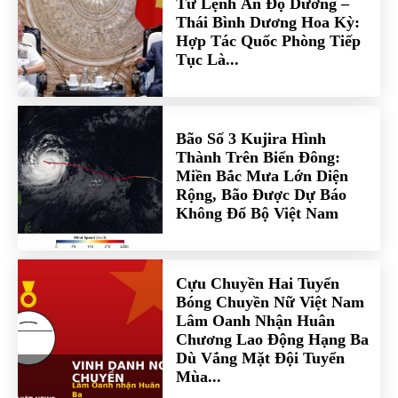
Tư Lệnh Ấn Độ Dương –
Thái Bình Dương Hoa Kỳ:
Hợp Tác Quốc Phòng Tiếp
Tục Là...
Bão Số 3 Kujira Hình
Thành Trên Biển Đông:
Miền Bắc Mưa Lớn Diện
Rộng, Bão Được Dự Báo
Không Đổ Bộ Việt Nam
Cựu Chuyền Hai Tuyển
Bóng Chuyền Nữ Việt Nam
Lâm Oanh Nhận Huân
Chương Lao Động Hạng Ba
Dù Vắng Mặt Đội Tuyển
Mùa...