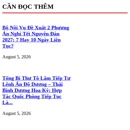
CẦN ĐỌC THÊM
Bộ Nội Vụ Đề Xuất 2 Phương
Án Nghỉ Tết Nguyên Đán
2027: 7 Hay 10 Ngày Liên
Tục?
August 5, 2026
Tổng Bí Thư Tô Lâm Tiếp Tư
Lệnh Ấn Độ Dương – Thái
Bình Dương Hoa Kỳ: Hợp
Tác Quốc Phòng Tiếp Tục
Là...
August 5, 2026