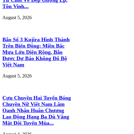
Tôn Vinh...
August 5, 2026
Bão Số 3 Kujira Hình Thành
Trên Biển Đông: Miền Bắc
Mưa Lớn Diện Rộng, Bão
Được Dự Báo Không Đổ Bộ
Việt Nam
August 5, 2026
Cựu Chuyền Hai Tuyển Bóng
Chuyền Nữ Việt Nam Lâm
Oanh Nhận Huân Chương
Lao Động Hạng Ba Dù Vắng
Mặt Đội Tuyển Mùa...