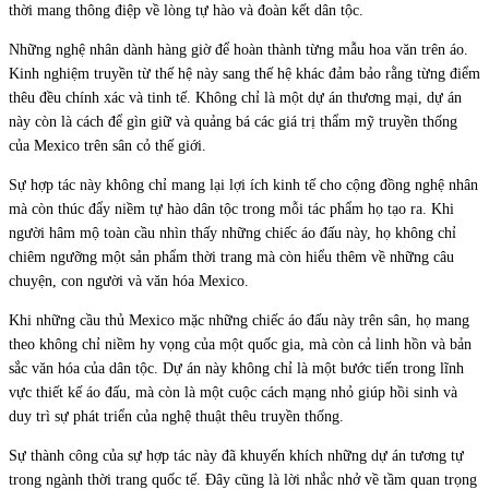
thời mang thông điệp về lòng tự hào và đoàn kết dân tộc.
Những nghệ nhân dành hàng giờ để hoàn thành từng mẫu hoa văn trên áo.
Kinh nghiệm truyền từ thế hệ này sang thế hệ khác đảm bảo rằng từng điểm
thêu đều chính xác và tinh tế. Không chỉ là một dự án thương mại, dự án
này còn là cách để gìn giữ và quảng bá các giá trị thẩm mỹ truyền thống
của Mexico trên sân cỏ thế giới.
Sự hợp tác này không chỉ mang lại lợi ích kinh tế cho cộng đồng nghệ nhân
mà còn thúc đẩy niềm tự hào dân tộc trong mỗi tác phẩm họ tạo ra. Khi
người hâm mộ toàn cầu nhìn thấy những chiếc áo đấu này, họ không chỉ
chiêm ngưỡng một sản phẩm thời trang mà còn hiểu thêm về những câu
chuyện, con người và văn hóa Mexico.
Khi những cầu thủ Mexico mặc những chiếc áo đấu này trên sân, họ mang
theo không chỉ niềm hy vọng của một quốc gia, mà còn cả linh hồn và bản
sắc văn hóa của dân tộc. Dự án này không chỉ là một bước tiến trong lĩnh
vực thiết kế áo đấu, mà còn là một cuộc cách mạng nhỏ giúp hồi sinh và
duy trì sự phát triển của nghệ thuật thêu truyền thống.
Sự thành công của sự hợp tác này đã khuyến khích những dự án tương tự
trong ngành thời trang quốc tế. Đây cũng là lời nhắc nhở về tầm quan trọng