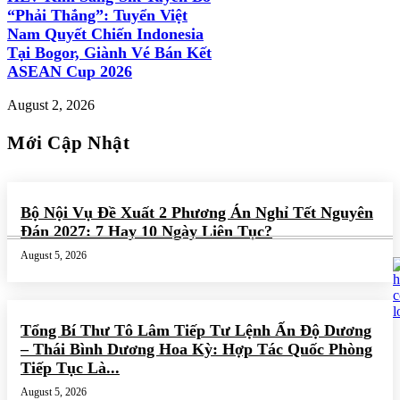
“Phải Thắng”: Tuyển Việt
Nam Quyết Chiến Indonesia
Tại Bogor, Giành Vé Bán Kết
ASEAN Cup 2026
August 2, 2026
Mới Cập Nhật
Bộ Nội Vụ Đề Xuất 2 Phương Án Nghỉ Tết Nguyên
Đán 2027: 7 Hay 10 Ngày Liên Tục?
August 5, 2026
Tổng Bí Thư Tô Lâm Tiếp Tư Lệnh Ấn Độ Dương
– Thái Bình Dương Hoa Kỳ: Hợp Tác Quốc Phòng
Tiếp Tục Là...
August 5, 2026