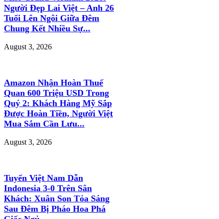
Người Đẹp Lai Việt – Anh 26
Tuổi Lên Ngôi Giữa Đêm
Chung Kết Nhiều Sự...
August 3, 2026
Amazon Nhận Hoàn Thuế
Quan 600 Triệu USD Trong
Quý 2: Khách Hàng Mỹ Sắp
Được Hoàn Tiền, Người Việt
Mua Sắm Cần Lưu...
August 3, 2026
Tuyển Việt Nam Dẫn
Indonesia 3-0 Trên Sân
Khách: Xuân Son Tỏa Sáng
Sau Đêm Bị Pháo Hoa Phá
Giấc Ngủ