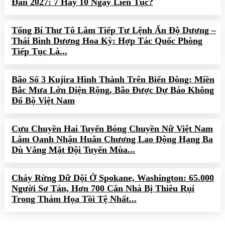
Đán 2027: 7 Hay 10 Ngày Liên Tục?
Tổng Bí Thư Tô Lâm Tiếp Tư Lệnh Ấn Độ Dương –
Thái Bình Dương Hoa Kỳ: Hợp Tác Quốc Phòng
Tiếp Tục Là...
Bão Số 3 Kujira Hình Thành Trên Biển Đông: Miền
Bắc Mưa Lớn Diện Rộng, Bão Được Dự Báo Không
Đổ Bộ Việt Nam
Cựu Chuyền Hai Tuyển Bóng Chuyền Nữ Việt Nam
Lâm Oanh Nhận Huân Chương Lao Động Hạng Ba
Dù Vắng Mặt Đội Tuyển Mùa...
Cháy Rừng Dữ Dội Ở Spokane, Washington: 65.000
Người Sơ Tán, Hơn 700 Căn Nhà Bị Thiêu Rụi
Trong Thảm Họa Tồi Tệ Nhất...