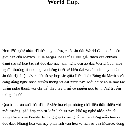
World Cup.
Facebook
X
Pinterest
WhatsApp
Hơn 150 nghệ nhân đã thêu tay những chiếc áo đấu World Cup phiên bản
giới hạn của Mexico. Julia Vargas Jones của CNN giải thích câu chuyện
đằng sau sự hợp tác rất độc đáo này. Khi nghe đến áo đấu World Cup, mọi
người thường hình dung ra những thiết kế hiện đại và cá tính. Tuy nhiên,
áo đấu đặc biệt này ra đời từ sự hợp tác giữa Liên đoàn Bóng đá Mexico và
cộng đồng nghệ nhân truyền thống tại đất nước này. Mỗi chiếc áo là một tác
phẩm nghệ thuật, với chi tiết thêu tay tỉ mỉ có nguồn gốc từ những truyền
thống lâu đời.
Quá trình sản xuất bắt đầu từ việc lựa chọn những chất liệu thân thiện với
môi trường, phù hợp cho sự kiện lịch sử này. Những nghệ nhân đến từ
vùng Oaxaca và Puebla đã đóng góp kỹ năng để tạo ra những mẫu hoa văn
độc đáo. Những hoa văn này phản ánh văn hóa và lịch sử của Mexico, đồng