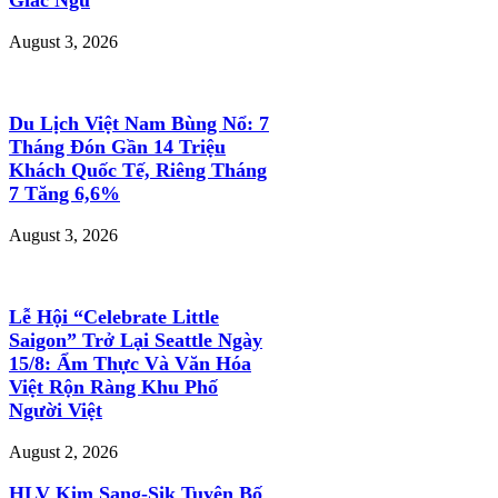
August 3, 2026
Du Lịch Việt Nam Bùng Nổ: 7
Tháng Đón Gần 14 Triệu
Khách Quốc Tế, Riêng Tháng
7 Tăng 6,6%
August 3, 2026
Lễ Hội “Celebrate Little
Saigon” Trở Lại Seattle Ngày
15/8: Ẩm Thực Và Văn Hóa
Việt Rộn Ràng Khu Phố
Người Việt
August 2, 2026
HLV Kim Sang-Sik Tuyên Bố