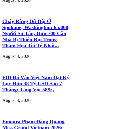
August 4, 2026
Cháy Rừng Dữ Dội Ở
Spokane, Washington: 65.000
Người Sơ Tán, Hơn 700 Căn
Nhà Bị Thiêu Rụi Trong
Thảm Họa Tồi Tệ Nhất...
August 4, 2026
FDI Đổ Vào Việt Nam Đạt Kỷ
Lục Hơn 38 Tỷ USD Sau 7
Tháng: Tăng Vọt 58%,
August 4, 2026
Emoura Phạm Đăng Quang
Miss Grand Vietnam 2026: