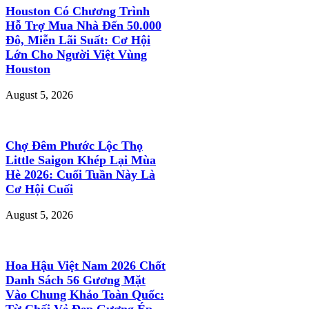
Houston Có Chương Trình
Hỗ Trợ Mua Nhà Đến 50.000
Đô, Miễn Lãi Suất: Cơ Hội
Lớn Cho Người Việt Vùng
Houston
August 5, 2026
Chợ Đêm Phước Lộc Thọ
Little Saigon Khép Lại Mùa
Hè 2026: Cuối Tuần Này Là
Cơ Hội Cuối
August 5, 2026
Hoa Hậu Việt Nam 2026 Chốt
Danh Sách 56 Gương Mặt
Vào Chung Khảo Toàn Quốc:
Từ Chối Vẻ Đẹp Gượng Ép,