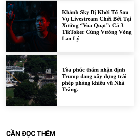
Khánh Sky Bị Khởi Tố Sau
Vụ Livestream Chửi Bới Tại
Xưởng “Vua Quạt”: Cả 3
TikToker Cùng Vướng Vòng
Lao Lý
Tòa phúc thẩm nhận định
Trump đang xây dựng trái
phép phòng khiêu vũ Nhà
Trắng.
CẦN ĐỌC THÊM