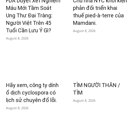
FDA Duyệt Xét Nghiệm
Chủ nhà NYC khởi kiện
Máu Mới Tầm Soát
phản đối triển khai
Ung Thư Đại Tràng:
thuế pied-à-terre của
Người Việt Trên 45
Mamdani.
Tuổi Cần Lưu Ý Gì?
August 8, 2026
August 8, 2026
Hãy xem, công ty dính
TÌM NGƯỜI THÂN /
ổ dịch cyclospora có
TÌM
lịch sử chuyên đổ lỗi.
August 8, 2026
August 8, 2026