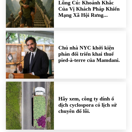
Lũng Cú: Khoảnh Khắc
Của Vị Khách Pháp Khiến
Mạng Xã Hội Rưng...
Chủ nhà NYC khởi kiện
phản đối triển khai thuế
pied-à-terre của Mamdani.
Hãy xem, công ty dính ổ
dịch cyclospora có lịch sử
chuyên đổ lỗi.