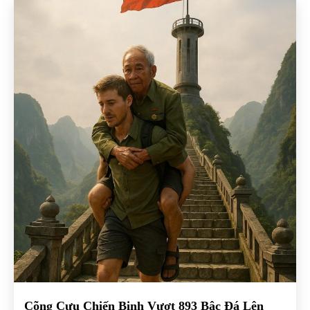
Cõng Cựu Chiến Binh Vượt 893 Bậc Đá Lên