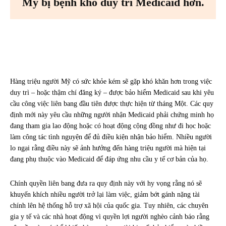
Mỹ bị bệnh khó duy trì Medicaid hơn.
Facebook
X
Pinterest
WhatsA
Hàng triệu người Mỹ có sức khỏe kém sẽ gặp khó khăn hơn trong việc
duy trì – hoặc thậm chí đăng ký – được bảo hiểm Medicaid sau khi yêu
cầu công việc liên bang đầu tiên được thực hiện từ tháng Một. Các quy
định mới này yêu cầu những người nhận Medicaid phải chứng minh họ
đang tham gia lao động hoặc có hoạt động cộng đồng như đi học hoặc
làm công tác tình nguyện để đủ điều kiện nhận bảo hiểm. Nhiều người
lo ngại rằng điều này sẽ ảnh hưởng đến hàng triệu người mà hiện tại
đang phụ thuộc vào Medicaid để đáp ứng nhu cầu y tế cơ bản của họ.
Chính quyền liên bang đưa ra quy định này với hy vọng rằng nó sẽ
khuyến khích nhiều người trở lại làm việc, giảm bớt gánh nặng tài
chính lên hệ thống hỗ trợ xã hội của quốc gia. Tuy nhiên, các chuyên
gia y tế và các nhà hoạt động vì quyền lợi người nghèo cảnh báo rằng