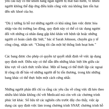
yêu cầu này có thể khiến hàng ngàn người bị mất bảo hiểm, vì nhiều
người không thể đáp ứng điều kiện công việc mà không làm tổn hại
đến sức khoẻ của họ.
“Dù ý tưởng là hỗ trợ những người có khả năng làm việc được hòa
nhập vào thị trường lao động, quy định này có thể có tác dụng ngược
đối với những cá nhân đang gặp khó khăn với bệnh tật hoặc những
người có hoàn cảnh đặc biệt,” bác sĩ Sarah Johnson, chuyên gia y tế
công cộng, nhận xét. “Chúng tôi cần một hệ thống linh hoạt hơn.”
Các bang được cho phép có quyền tự quyết nhất định về việc áp dụng
quy định mới. Điều này có thể dẫn đến những khác biệt lớn giữa các
khu vực về cách thức triển khai. Một số bang có thể thiết lập các ngoại
lệ rộng rãi để bảo vệ những người dễ bị tổn thương, trong khi những
bang khác có thể thực hiện một cách cứng nhắc.
Những người phản đối chỉ ra rằng các yêu cầu về công việc đã kéo theo
nhiều khó khăn không chỉ với Medicaid mà còn với các chương trình
phúc lợi khác. Số liệu từ các nghiên cứu trước đây cho thấy, việc áp
dụng các quy định việc làm trong chương trình SNAP, chương trình hỗ