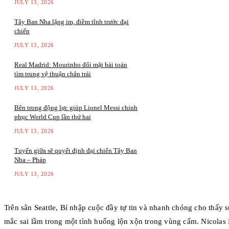
JULY 13, 2026
Tây Ban Nha lặng im, điềm tĩnh trước đại
chiến
JULY 13, 2026
Real Madrid: Mourinho đối mặt bài toán
tìm trung vệ thuận chân trái
JULY 13, 2026
Bên trong động lực giúp Lionel Messi chinh
phục World Cup lần thứ hai
JULY 13, 2026
Tuyến giữa sẽ quyết định đại chiến Tây Ban
Nha – Pháp
JULY 13, 2026
Trên sân Seattle, Bỉ nhập cuộc đầy tự tin và nhanh chóng cho thấy 
mắc sai lầm trong một tình huống lộn xộn trong vùng cấm. Nicolas 