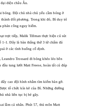
 đại diện châu Âu.
ai bóng. Đội chủ nhà chủ yếu cầm bóng ở
 thành đối phương. Trong khi đó, Bỉ duy trì
 pha phản công nguy hiểm.
 trực tiếp, Malik Tillman thực hiện cú sút
ố 1-1. Đây là bàn thắng thứ 3 từ chấm đá
 quả ở các tình huống cố định.
, Leandro Trossard đi bóng khéo léo bên
h đầu tung lưới Matt Freese, hoàn tất cú đúp
 đẩy cao đội hình nhằm tìm kiếm bàn gỡ.
 được tổ chức kín kẽ của Bỉ. Những đường
ủ nhà liên tục bị bẻ gãy.
 sai lầm cá nhân. Phút 57, thủ môn Matt