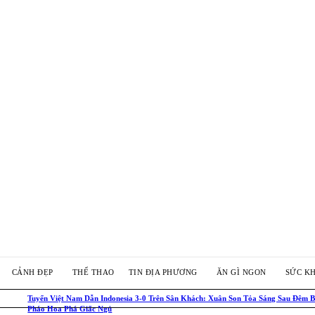
CẢNH ĐẸP
THỂ THAO
TIN ĐỊA PHƯƠNG
ĂN GÌ NGON
SỨC K
Tuyển Việt Nam Dẫn Indonesia 3-0 Trên Sân Khách: Xuân Son Tỏa Sáng Sau Đêm B
Pháo Hoa Phá Giấc Ngủ