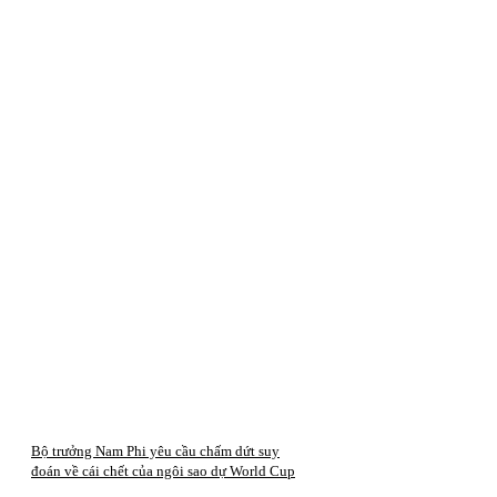
Bộ trưởng Nam Phi yêu cầu chấm dứt suy
đoán về cái chết của ngôi sao dự World Cup