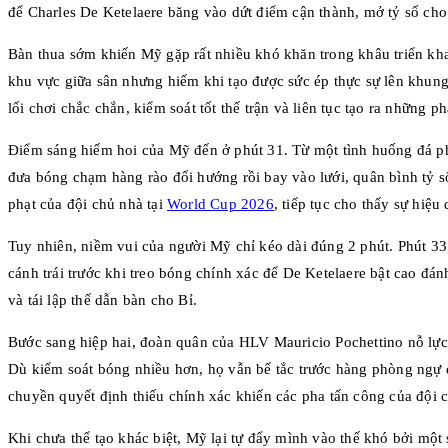
để Charles De Ketelaere băng vào dứt điểm cận thành, mở tỷ số cho
Bàn thua sớm khiến Mỹ gặp rất nhiều khó khăn trong khâu triển kh
khu vực giữa sân nhưng hiếm khi tạo được sức ép thực sự lên khung
lối chơi chắc chắn, kiểm soát tốt thế trận và liên tục tạo ra những
Điểm sáng hiếm hoi của Mỹ đến ở phút 31. Từ một tình huống đá phạt
đưa bóng chạm hàng rào đổi hướng rồi bay vào lưới, quân bình tỷ s
phạt của đội chủ nhà tại
World Cup 2026
, tiếp tục cho thấy sự hiệu
Tuy nhiên, niềm vui của người Mỹ chỉ kéo dài đúng 2 phút. Phút 33
cánh trái trước khi treo bóng chính xác để De Ketelaere bật cao đán
và tái lập thế dẫn bàn cho Bỉ.
Bước sang hiệp hai, đoàn quân của HLV Mauricio Pochettino nỗ lực
Dù kiểm soát bóng nhiều hơn, họ vẫn bế tắc trước hàng phòng ngự
chuyền quyết định thiếu chính xác khiến các pha tấn công của đội ch
Khi chưa thể tạo khác biệt, Mỹ lại tự đẩy mình vào thế khó bởi một