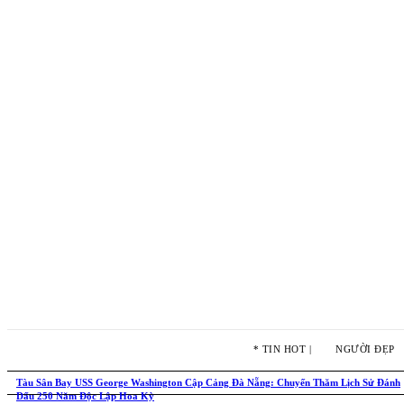
* TIN HOT |
NGƯỜI ĐẸP
Tàu Sân Bay USS George Washington Cập Cảng Đà Nẵng: Chuyến Thăm Lịch Sử Đánh
Dấu 250 Năm Độc Lập Hoa Kỳ