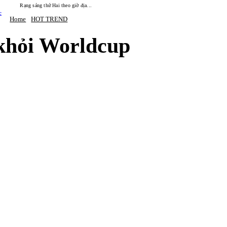
Rạng sáng thứ Hai theo giờ địa...
c
Home
HOT TREND
 khỏi Worldcup