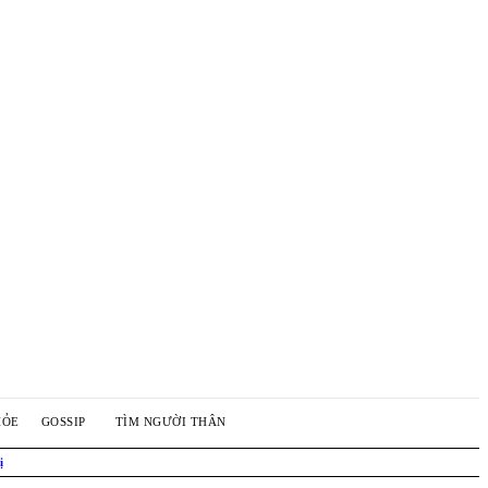
HỎE
GOSSIP
TÌM NGƯỜI THÂN
ị