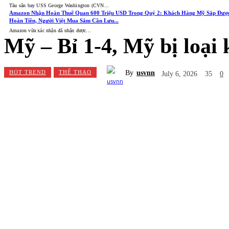
Tàu sân bay USS George Washington (CVN...
Amazon Nhận Hoàn Thuế Quan 600 Triệu USD Trong Quý 2: Khách Hàng Mỹ Sắp Đượ
Hoàn Tiền, Người Việt Mua Sắm Cần Lưu...
Amazon vừa xác nhận đã nhận được...
Mỹ – Bỉ 1-4, Mỹ bị loại
By
usvnn
HOT TREND
THỂ THAO
July 6, 2026
35
0