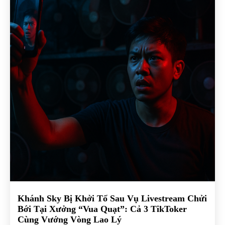
Khánh Sky Bị Khởi Tố Sau Vụ Livestream Chửi
Bới Tại Xưởng “Vua Quạt”: Cả 3 TikToker
Cùng Vướng Vòng Lao Lý