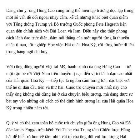
Đáng chú ý, ông Hùng Cao cũng từng thể hiện lập trường độc lập trong
một số vấn đề đối ngoại nhạy cảm, kể cả những khác biệt quan điểm
với Tổng thống Trump và Bộ trưởng Quốc phòng Pete Hegseth liên
quan đến chính sách với Đài Loan và Iran. Điều này cho thấy phong
cách lãnh đạo trực diện, dám nói thẳng của một người từng là thuyền
nhân tị nạn, tốt nghiệp Học viện Hải quân Hoa Kỳ, rồi từng bước đi lên
trong hàng ngũ chỉ huy.
Với cộng đồng người Việt tại Mỹ, hành trình của ông Hùng Cao — từ
một cậu bé rời Việt Nam trên thuyền tị nạn đến vị trí lãnh đạo cao nhất
của Hải quân Hoa Kỳ — tiếp tục là nguồn cảm hứng lớn, đặc biệt với
thế hệ di dân đầu tiên và thứ hai. Cuộc trò chuyện mới nhất này cho
thấy ông không chỉ dừng lại ở câu chuyện biểu tượng, mà đang thực sự
bắt tay vào những cải cách có thể định hình tương lai của Hải quân Hoa
Kỳ trong nhiều năm tới.
Quý vị có thể xem toàn bộ cuộc trò chuyện giữa ông Hùng Cao và Đô
đốc James Foggo trên kênh YouTube của Trung tâm Chiến lược Hàng
hải để hiểu rõ hơn về tầm nhìn cải tổ của ông đối với lực lượng Hải