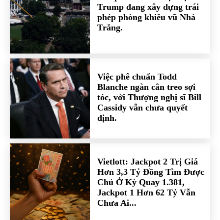
Trump đang xây dựng trái
phép phòng khiêu vũ Nhà
Trắng.
Việc phê chuẩn Todd
Blanche ngàn cân treo sợi
tóc, với Thượng nghị sĩ Bill
Cassidy vẫn chưa quyết
định.
Vietlott: Jackpot 2 Trị Giá
Hơn 3,3 Tỷ Đồng Tìm Được
Chủ Ở Kỳ Quay 1.381,
Jackpot 1 Hơn 62 Tỷ Vẫn
Chưa Ai...