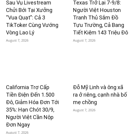
Sau Vụ Livestream
Texas Trở Lại 7-9/8:
Chửi Bới Tại Xưởng
Người Việt Houston
“Vua Quạt”: Cả 3
Tranh Thủ Sắm Đồ
TikToker Cùng Vướng
Tựu Trường, Cả Bang
Vòng Lao Lý
Tiết Kiệm 143 Triệu Đô
August 7, 2026
August 7, 2026
California Trợ Cấp
Đỗ Mỹ Linh và ông xã
Tiền Điện Đến 1.500
ra ở riêng, cạnh nhà bố
Đô, Giảm Hóa Đơn Tới
mẹ chồng
35%: Hạn Chót 30/9,
August 7, 2026
Người Việt Cần Nộp
Đơn Ngay
August 7, 2026