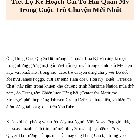
Tiết Lộ Kế Hoạch Cải Tổ Hải Quân Mỹ
Trong Cuộc Trò Chuyện Mới Nhất
Facebook
X
Pinterest
WhatsA
Ông Hùng Cao, Quyền Bộ trưởng Hải quân Hoa Kỳ và cũng là một
trong những gương mặt gốc Việt nổi bật nhất trong chính phủ Mỹ hiện
nay, vừa xuất hiện trong một cuộc trò chuyện đáng chú ý với Đô đốc
hồi hưu James Foggo, cựu Tư lệnh Hạm đội 6 Hoa Kỳ. Buổi “Fireside
Chat” này nằm trong khuôn khổ chương trình Maritime Nation mùa thứ
năm, do Trung tâm Chiến lược Hàng hải (Center for Maritime
Strategy) phối hợp cùng Johnson Group Defense thực hiện, và hiện đã
được đăng tải công khai trên YouTube.
Khác với bài phỏng vấn trước đây mà Người Việt News từng giới thiệu
— xoay quanh hành trình từ một thuyền nhân tị nạn đến chức vụ
Quyền Bộ trưởng Hải quân — lần này ông Hùng Cao tập trung vào