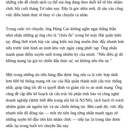
những vấn đề chính sách cụ thể mà ông đang theo đuổi kể từ khi nhậm
chức hồi cuối tháng Tư năm nay. Đây là góc nhìn mới, đi sâu vào công
việc điều hành thực tế thay vì câu chuyện cá nhân.
Trong cuộc trò chuyện, ông Hùng Cao không ngần ngại thẳng thắn
nhìn nhận những gì ông cho là “chưa ổn” trong bộ máy Hải quân hiện
tại, đồng thời trình bày các sáng kiến mà ông muốn thúc đẩy nhanh hơn
nữa trước tình hình an ninh khu vực ngày càng phức tạp. Ông nhấn
mạnh quan điểm xuyên suốt trong nhiệm kỳ của mình: “Nếu điều gì đó
không mang lại giá trị chiến đấu thực sự, nó không nên tồn tại.”
Một trong những ưu tiên hàng đầu được ông nêu ra là việc hợp nhất
hơn 600 hệ thống mạng rời rạc của Hải quân thành một cấu trúc thống
nhất, giúp tăng tốc độ ra quyết định và giảm rủi ro an ninh mạng. Ông
cũng đề cập đến kế hoạch tái cấu trúc bộ phận tình báo và công nghệ
doanh nghiệp (được biết đến trong nội bộ là N2/N6), tách bạch rõ trách
nhiệm giám sát nguồn lực và tác chiến thông tin. Bên cạnh đó, việc đẩy
nhanh tiến độ đóng tàu — một ưu tiên ông từng nhấn mạnh ngay từ
những tuyên bố đầu tiên khi nhậm chức — tiếp tục là trọng tâm được
nhắc lại trong buổi trò chuyện lần này.