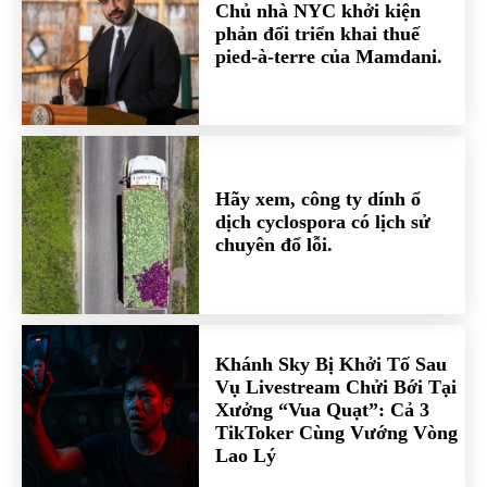
Chủ nhà NYC khởi kiện
phản đối triển khai thuế
pied-à-terre của Mamdani.
Hãy xem, công ty dính ổ
dịch cyclospora có lịch sử
chuyên đổ lỗi.
Khánh Sky Bị Khởi Tố Sau
Vụ Livestream Chửi Bới Tại
Xưởng “Vua Quạt”: Cả 3
TikToker Cùng Vướng Vòng
Lao Lý