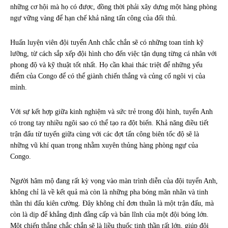
những cơ hội mà họ có được, đồng thời phải xây dựng một hàng phòng
ngự vững vàng để hạn chế khả năng tấn công của đối thủ.
Huấn luyện viên đội tuyển Anh chắc chắn sẽ có những toan tính kỹ
lưỡng, từ cách sắp xếp đội hình cho đến việc tận dụng từng cá nhân với
phong độ và kỹ thuật tốt nhất. Họ cần khai thác triệt để những yếu
điểm của Congo để có thể giành chiến thắng và củng cố ngôi vị của
mình.
Với sự kết hợp giữa kinh nghiệm và sức trẻ trong đội hình, tuyển Anh
có trong tay nhiều ngôi sao có thể tạo ra đột biến. Khả năng điều tiết
trận đấu từ tuyến giữa cùng với các đợt tấn công biên tốc độ sẽ là
những vũ khí quan trọng nhằm xuyên thủng hàng phòng ngự của
Congo.
Người hâm mộ đang rất kỳ vọng vào màn trình diễn của đội tuyển Anh,
không chỉ là về kết quả mà còn là những pha bóng mãn nhãn và tinh
thần thi đấu kiên cường. Đây không chỉ đơn thuần là một trận đấu, mà
còn là dịp để khẳng định đẳng cấp và bản lĩnh của một đội bóng lớn.
Một chiến thắng chắc chắn sẽ là liều thuốc tinh thần rất lớn, giúp đội