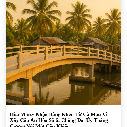
Hòa Minzy Nhận Bằng Khen Từ Cà Mau Vì
Xây Cầu An Hòa Số 6: Chồng Đại Úy Thăng
Cương Nói Một Câu Khiến...