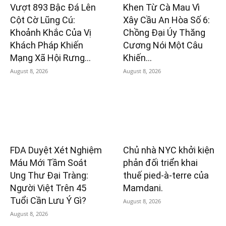
Vượt 893 Bậc Đá Lên
Khen Từ Cà Mau Vì
Cột Cờ Lũng Cú:
Xây Cầu An Hòa Số 6:
Khoảnh Khắc Của Vị
Chồng Đại Úy Thăng
Khách Pháp Khiến
Cương Nói Một Câu
Mạng Xã Hội Rưng...
Khiến...
August 8, 2026
August 8, 2026
FDA Duyệt Xét Nghiệm
Chủ nhà NYC khởi kiện
Máu Mới Tầm Soát
phản đối triển khai
Ung Thư Đại Tràng:
thuế pied-à-terre của
Người Việt Trên 45
Mamdani.
Tuổi Cần Lưu Ý Gì?
August 8, 2026
August 8, 2026