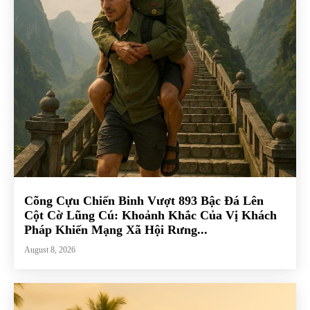
Cõng Cựu Chiến Binh Vượt 893 Bậc Đá Lên
Cột Cờ Lũng Cú: Khoảnh Khắc Của Vị Khách
Pháp Khiến Mạng Xã Hội Rưng...
August 8, 2026