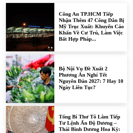
Công An TP.HCM Tiếp
Nhận Thêm 47 Công Dân Bị
Mỹ Trục Xuất: Khuyến Cáo
Khẩn Về Cư Trú, Làm Việc
Bất Hợp Pháp...
Bộ Nội Vụ Đề Xuất 2
Phương Án Nghỉ Tết
Nguyên Đán 2027: 7 Hay 10
Ngày Liên Tục?
Tổng Bí Thư Tô Lâm Tiếp
Tư Lệnh Ấn Độ Dương –
Thái Bình Dương Hoa Kỳ: