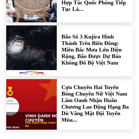
Hợp Tác Quốc Phòng Tiếp
Tục Là...
Bão Số 3 Kujira Hình
Thành Trên Biển Đông:
Miền Bắc Mưa Lớn Diện
Rộng, Bão Được Dự Báo
Không Đổ Bộ Việt Nam
Cựu Chuyền Hai Tuyển
Bóng Chuyền Nữ Việt Nam
Lâm Oanh Nhận Huân
Chương Lao Động Hạng Ba
Dù Vắng Mặt Đội Tuyển
Mùa...