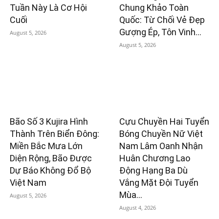
Tuần Này Là Cơ Hội
Chung Khảo Toàn
Cuối
Quốc: Từ Chối Vẻ Đẹp
Gượng Ép, Tôn Vinh...
August 5, 2026
August 5, 2026
Bão Số 3 Kujira Hình
Cựu Chuyền Hai Tuyển
Thành Trên Biển Đông:
Bóng Chuyền Nữ Việt
Miền Bắc Mưa Lớn
Nam Lâm Oanh Nhận
Diện Rộng, Bão Được
Huân Chương Lao
Dự Báo Không Đổ Bộ
Động Hạng Ba Dù
Việt Nam
Vắng Mặt Đội Tuyển
Mùa...
August 5, 2026
August 4, 2026