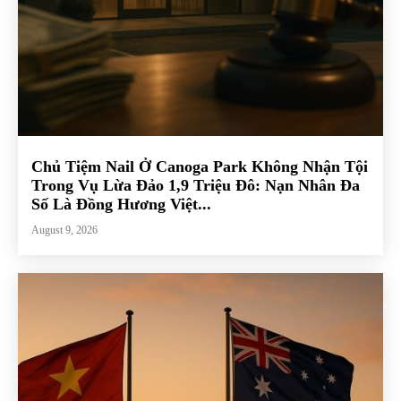
Chủ Tiệm Nail Ở Canoga Park Không Nhận Tội
Trong Vụ Lừa Đảo 1,9 Triệu Đô: Nạn Nhân Đa
Số Là Đồng Hương Việt...
August 9, 2026