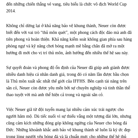
đến những chiến thắng vẻ vang, tiêu biểu là chức vô địch World Cup
2014.
Không chỉ dừng lại ở khả năng bảo vệ khung thành, Neuer còn được
biết đến với vai trò “thủ môn quét”, một phong cách độc đáo mà anh đã
tiên phong và hoàn thiện. Khả năng kiểm soát không gian phía sau hàng
phòng ngự và kỹ năng chơi bóng mạnh mẽ bằng chân đã mở ra một
hướng đi mới cho vị trí thủ môn, ảnh hưởng đến nhiều thế hệ sau này.
Sự quyết đoán và phong độ ổn định của Neuer đã giúp anh giành được
nhiều danh hiệu cá nhân danh giá, trong đó có năm lần được bầu chọn
là Thủ môn xuất sắc nhất thế giới của IFFHS. Bên cạnh tài năng trên
sân cỏ, Neuer còn được yêu mến bởi sự chuyên nghiệp và tinh thần thể
thao tuyệt vời mà anh thể hiện cả trong và ngoài sân cỏ.
Việc Neuer giã từ đội tuyển mang lại nhiều cảm xúc trái ngược cho
người hâm mộ. Dù tiếc nuối vì sự thiếu vắng một tượng đài lớn, nhưng
cũng cảm kích những đóng góp không ngừng của Neuer cho bóng đá
Đức. Những khoảnh khắc anh bảo vệ khung thành sẽ luôn là ký ức đẹp
trong lòng người yêu bóng đá và là chuẩn mực cho những thế hệ thủ