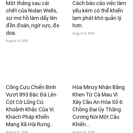
Một tháng sau cái
Cách báo cáo việc làm
chết của Nolan Wells,
yếu kém có thể khiến
sự mơ hồ làm dấy lên
lạm phát khó quản lý
đồn đoán, ngờ vực, đe
hơn.
dọa.
August 9, 2026
August 9, 2026
Cõng Cựu Chiến Binh
Hòa Minzy Nhận Bằng
Vượt 893 Bậc Đá Lên
Khen Từ Cà Mau Vì
Cột Cờ Lũng Cú:
Xây Cầu An Hòa Số 6:
Khoảnh Khắc Của Vị
Chồng Đại Úy Thăng
Khách Pháp Khiến
Cương Nói Một Câu
Mạng Xã Hội Rưng...
Khiến...
August 8, 2026
August 8, 2026