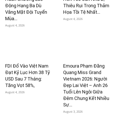
Động Hạng Ba Dù
Thiêu Rụi Trong Thảm
Vắng Mặt Đội Tuyển
Họa Tồi Tệ Nhất...
Mùa...
August 4, 2026
August 4, 2026
FDI Đổ Vào Việt Nam
Emoura Phạm Đăng
Đạt Kỷ Lục Hơn 38 Tỷ
Quang Miss Grand
USD Sau 7 Tháng:
Vietnam 2026: Người
Tăng Vọt 58%,
Đẹp Lai Việt – Anh 26
Tuổi Lên Ngôi Giữa
August 4, 2026
Đêm Chung Kết Nhiều
Sự...
August 3, 2026