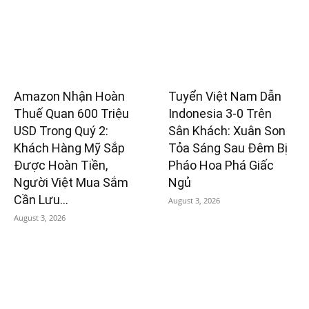
Amazon Nhận Hoàn
Tuyển Việt Nam Dẫn
Thuế Quan 600 Triệu
Indonesia 3-0 Trên
USD Trong Quý 2:
Sân Khách: Xuân Son
Khách Hàng Mỹ Sắp
Tỏa Sáng Sau Đêm Bị
Được Hoàn Tiền,
Pháo Hoa Phá Giấc
Người Việt Mua Sắm
Ngủ
Cần Lưu...
August 3, 2026
August 3, 2026