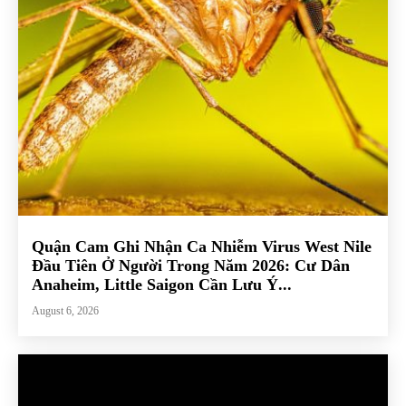
Quận Cam Ghi Nhận Ca Nhiễm Virus West Nile
Đầu Tiên Ở Người Trong Năm 2026: Cư Dân
Anaheim, Little Saigon Cần Lưu Ý...
August 6, 2026