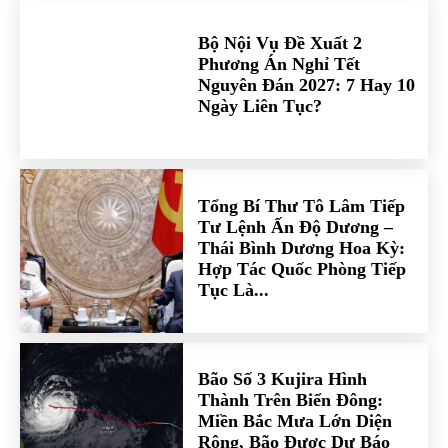
Bộ Nội Vụ Đề Xuất 2
Phương Án Nghỉ Tết
Nguyên Đán 2027: 7 Hay 10
Ngày Liên Tục?
Tổng Bí Thư Tô Lâm Tiếp
Tư Lệnh Ấn Độ Dương –
Thái Bình Dương Hoa Kỳ:
Hợp Tác Quốc Phòng Tiếp
Tục Là...
Bão Số 3 Kujira Hình
Thành Trên Biển Đông:
Miền Bắc Mưa Lớn Diện
Rộng, Bão Được Dự Báo