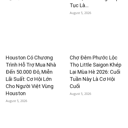
Tục Là...
August 5, 2026
Houston Có Chương
Chợ Đêm Phước Lộc
Trình Hỗ Trợ Mua Nhà
Thọ Little Saigon Khép
Đến 50.000 Đô, Miễn
Lại Mùa Hè 2026: Cuối
Lãi Suất: Cơ Hội Lớn
Tuần Này Là Cơ Hội
Cho Người Việt Vùng
Cuối
Houston
August 5, 2026
August 5, 2026