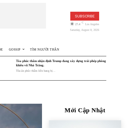
SUBSCRIBE
C
27.4
Los Angeles
Saturday, August 8, 2026
ỎE
GOSSIP
TÌM NGƯỜI THÂN
Tòa phúc thẩm nhận định Trump đang xây dựng trái phép phòng
khiêu vũ Nhà Trắng.
Tòa án phúc thẩm liên bang bị...
Mới Cập Nhật