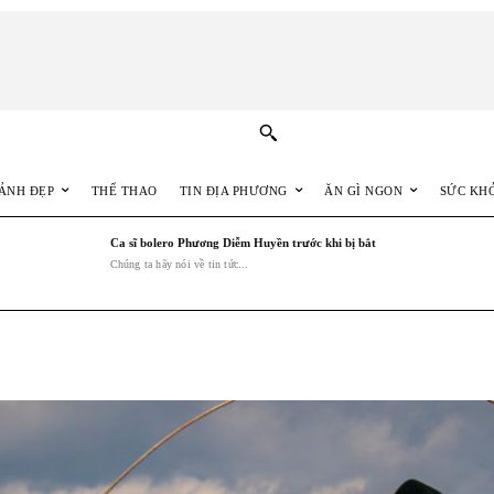
ẢNH ĐẸP
THỂ THAO
TIN ĐỊA PHƯƠNG
ĂN GÌ NGON
SỨC KH
Ca sĩ bolero Phương Diễm Huyền trước khi bị bắt
Chúng ta hãy nói về tin tức...