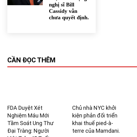
nghị sĩ Bill
Cassidy vẫn
chưa quyết định.
CẦN ĐỌC THÊM
FDA Duyệt Xét
Chủ nhà NYC khởi
Nghiệm Máu Mới
kiện phản đối triển
Tầm Soát Ung Thư
khai thuế pied-à-
Đại Tràng: Người
terre của Mamdani.