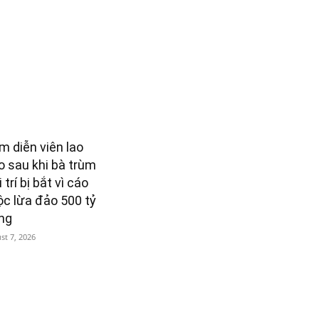
m diễn viên lao
o sau khi bà trùm
i trí bị bắt vì cáo
ộc lừa đảo 500 tỷ
ng
st 7, 2026