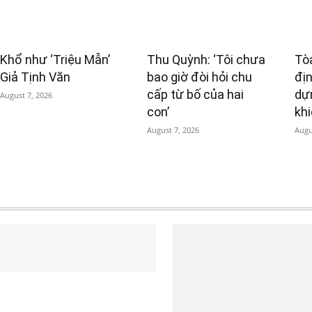
Khổ như ‘Triệu Mẫn’
Thu Quỳnh: ‘Tôi chưa
Tò
Giả Tịnh Văn
bao giờ đòi hỏi chu
đị
cấp từ bố của hai
dự
August 7, 2026
con’
khi
August 7, 2026
Augu