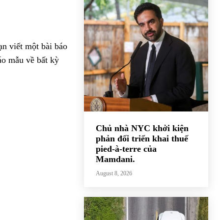
ạn viết một bài báo
áo mẫu về bất kỳ
Chủ nhà NYC khởi kiện
phản đối triển khai thuế
pied-à-terre của
Mamdani.
August 8, 2026