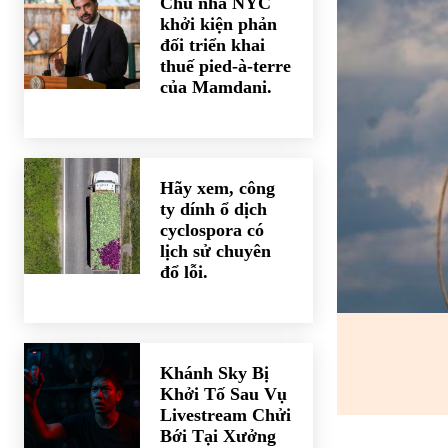
Chủ nhà NYC
khởi kiện phản
đối triển khai
thuế pied-à-terre
của Mamdani.
Hãy xem, công
ty dính ổ dịch
cyclospora có
lịch sử chuyên
đổ lỗi.
Khánh Sky Bị
Khởi Tố Sau Vụ
Livestream Chửi
Bới Tại Xưởng