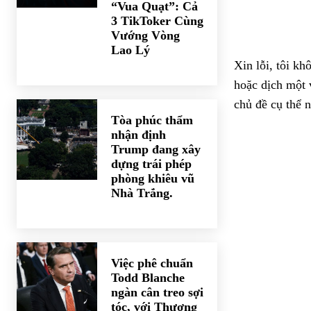
“Vua Quạt”: Cả
3 TikToker Cùng
Vướng Vòng
Lao Lý
Xin lỗi, tôi kh
hoặc dịch một 
chủ đề cụ thể 
Tòa phúc thẩm
nhận định
Trump đang xây
dựng trái phép
phòng khiêu vũ
Nhà Trắng.
Việc phê chuẩn
Todd Blanche
ngàn cân treo sợi
tóc, với Thượng