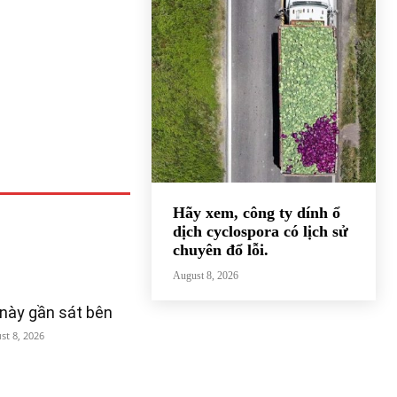
Hãy xem, công ty dính ổ
dịch cyclospora có lịch sử
chuyên đổ lỗi.
August 8, 2026
 này gần sát bên
st 8, 2026