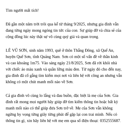
Tìm người mất tích!
Đã gần một năm trời trôi qua kể từ tháng 9/2025, nhưng gia đình vẫn
đang từng ngày mong ngóng tin tức của con. Sự giúp đỡ và chia sẻ của
cộng đồng lúc này thật sự vô cùng quý giá và quan trọng.
LÊ VŨ SƠN, sinh năm 1993, quê ở thôn Thắng Đông, xã Quế An,
huyện Quế Sơn, tỉnh Quảng Nam. Sơn có một số vấn đề về thần kinh
và cao khoảng 1m75. Vào sáng ngày 21/8/2025, Sơn đã rời khỏi nhà
với chiếc áo màu xanh và quần lửng màu đen. Từ ngày đó cho đến nay,
gia đình đã cố gắng tìm kiếm mọi nơi và liên hệ với công an nhưng vẫn
không có một chút manh mối nào về Sơn.
Cả gia đình vô cùng lo lắng và đau buồn, đặc biệt là mẹ của Sơn. Gia
đình rất mong mọi người hãy giúp đỡ tìm kiếm thông tin hoặc bất kỳ
manh mối nào có thể giúp đưa Sơn trở về. Mẹ của Sơn vẫn không
ngừng hy vọng từng giây từng phút để gặp lại con trai mình. Nếu có
thông tin gì, xin hãy liên hệ với mẹ em qua số điện thoại: 0352555687.