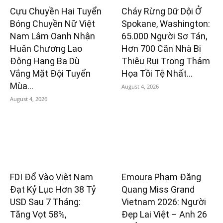
Cựu Chuyền Hai Tuyển
Cháy Rừng Dữ Dội Ở
Bóng Chuyền Nữ Việt
Spokane, Washington:
Nam Lâm Oanh Nhận
65.000 Người Sơ Tán,
Huân Chương Lao
Hơn 700 Căn Nhà Bị
Động Hạng Ba Dù
Thiêu Rụi Trong Thảm
Vắng Mặt Đội Tuyển
Họa Tồi Tệ Nhất...
Mùa...
August 4, 2026
August 4, 2026
FDI Đổ Vào Việt Nam
Emoura Phạm Đăng
Đạt Kỷ Lục Hơn 38 Tỷ
Quang Miss Grand
USD Sau 7 Tháng:
Vietnam 2026: Người
Tăng Vọt 58%,
Đẹp Lai Việt – Anh 26