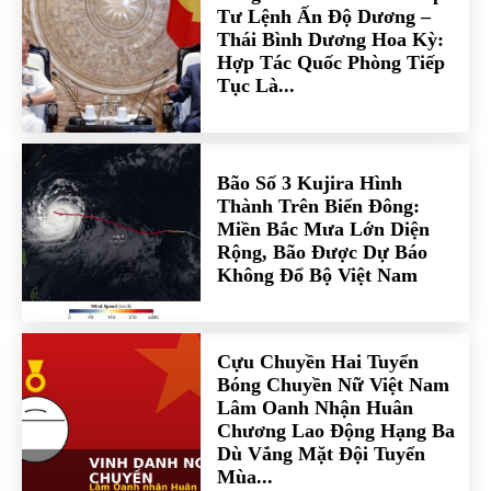
Tư Lệnh Ấn Độ Dương –
Thái Bình Dương Hoa Kỳ:
Hợp Tác Quốc Phòng Tiếp
Tục Là...
Bão Số 3 Kujira Hình
Thành Trên Biển Đông:
Miền Bắc Mưa Lớn Diện
Rộng, Bão Được Dự Báo
Không Đổ Bộ Việt Nam
Cựu Chuyền Hai Tuyển
Bóng Chuyền Nữ Việt Nam
Lâm Oanh Nhận Huân
Chương Lao Động Hạng Ba
Dù Vắng Mặt Đội Tuyển
Mùa...