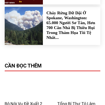
Cháy Rừng Dữ Dội Ở
Spokane, Washington:
65.000 Người Sơ Tán, Hơn
700 Căn Nhà Bị Thiêu Rụi
Trong Thảm Họa Tồi Tệ
Nhất...
CẦN ĐỌC THÊM
Bộ Nội Vụ Đề Xuất 2
Tổng Bí Thư Tô Lâm