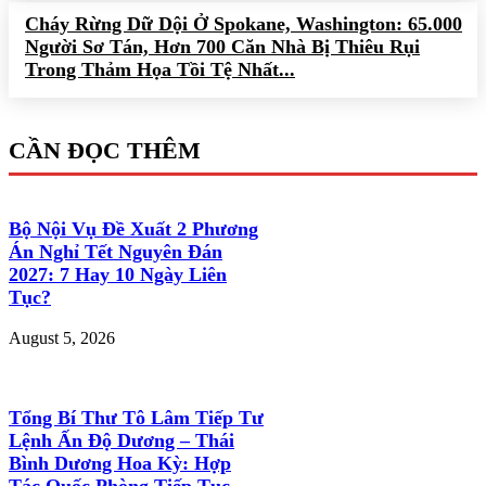
Cháy Rừng Dữ Dội Ở Spokane, Washington: 65.000
Người Sơ Tán, Hơn 700 Căn Nhà Bị Thiêu Rụi
Trong Thảm Họa Tồi Tệ Nhất...
CẦN ĐỌC THÊM
Bộ Nội Vụ Đề Xuất 2 Phương
Án Nghỉ Tết Nguyên Đán
2027: 7 Hay 10 Ngày Liên
Tục?
August 5, 2026
Tổng Bí Thư Tô Lâm Tiếp Tư
Lệnh Ấn Độ Dương – Thái
Bình Dương Hoa Kỳ: Hợp
Tác Quốc Phòng Tiếp Tục