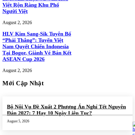
Việt Rộn Ràng Khu Phố
Người Việt
August 2, 2026
HLV Kim Sang-Sik Tuyên Bố
“Phải Thắng”: Tuyển Việt
Nam Quyết Chiến Indonesia
Tại Bogor, Giành Vé Bán Kết
ASEAN Cup 2026
August 2, 2026
Mới Cập Nhật
Bộ Nội Vụ Đề Xuất 2 Phương Án Nghỉ Tết Nguyên
Đán 2027: 7 Hay 10 Ngày Liên Tục?
August 5, 2026