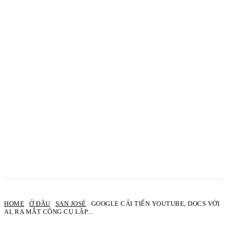
HOME
Ở ĐÂU
SAN JOSÉ
GOOGLE CẢI TIẾN YOUTUBE, DOCS VỚI
AI, RA MẮT CÔNG CỤ LẬP...