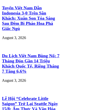
Tuyển Việt Nam Dẫn
Indonesia 3-0 Trên Sân
Khách: Xuân Son Tỏa Sáng
Sau Đêm Bị Pháo Hoa Phá
Giấc Ngủ
August 3, 2026
Du Lịch Việt Nam Bùng Nổ: 7
Tháng Đón Gần 14 Triệu
Khách Quốc Tế, Riêng Tháng
7 Tăng 6,6%
August 3, 2026
Lễ Hội “Celebrate Little
Saigon” Trở Lại Seattle Ngày
15/8: Ẩm Thực Và Văn Hóa