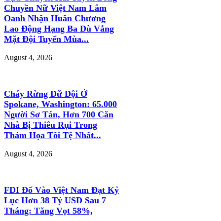
Chuyền Nữ Việt Nam Lâm
Oanh Nhận Huân Chương
Lao Động Hạng Ba Dù Vắng
Mặt Đội Tuyển Mùa...
August 4, 2026
Cháy Rừng Dữ Dội Ở
Spokane, Washington: 65.000
Người Sơ Tán, Hơn 700 Căn
Nhà Bị Thiêu Rụi Trong
Thảm Họa Tồi Tệ Nhất...
August 4, 2026
FDI Đổ Vào Việt Nam Đạt Kỷ
Lục Hơn 38 Tỷ USD Sau 7
Tháng: Tăng Vọt 58%,