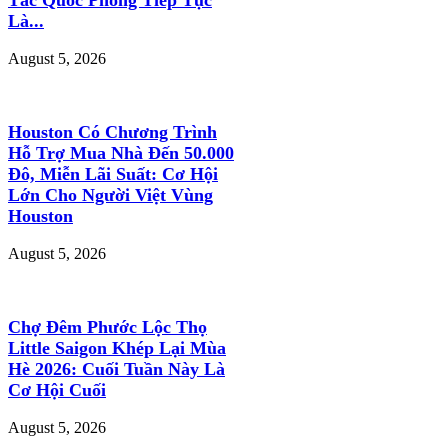
Là...
August 5, 2026
Houston Có Chương Trình
Hỗ Trợ Mua Nhà Đến 50.000
Đô, Miễn Lãi Suất: Cơ Hội
Lớn Cho Người Việt Vùng
Houston
August 5, 2026
Chợ Đêm Phước Lộc Thọ
Little Saigon Khép Lại Mùa
Hè 2026: Cuối Tuần Này Là
Cơ Hội Cuối
August 5, 2026