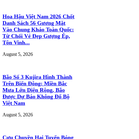
Hoa Hậu Việt Nam 2026 Chốt
Danh Sách 56 Gương Mặt
Vào Chung Khảo Toàn Quốc:
Từ Chối Vẻ Đẹp Gượng Ép,
Tôn Vinh...
August 5, 2026
Bão Số 3 Kujira Hình Thành
Trên Biển Đông: Miền Bắc
Mưa Lớn Diện Rộng, Bão
Được Dự Báo Không Đổ Bộ
Việt Nam
August 5, 2026
Cựu Chuyền Hai Tuyển Bóng