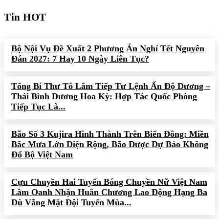
Tin HOT
Bộ Nội Vụ Đề Xuất 2 Phương Án Nghỉ Tết Nguyên
Đán 2027: 7 Hay 10 Ngày Liên Tục?
Tổng Bí Thư Tô Lâm Tiếp Tư Lệnh Ấn Độ Dương –
Thái Bình Dương Hoa Kỳ: Hợp Tác Quốc Phòng
Tiếp Tục Là...
Bão Số 3 Kujira Hình Thành Trên Biển Đông: Miền
Bắc Mưa Lớn Diện Rộng, Bão Được Dự Báo Không
Đổ Bộ Việt Nam
Cựu Chuyền Hai Tuyển Bóng Chuyền Nữ Việt Nam
Lâm Oanh Nhận Huân Chương Lao Động Hạng Ba
Dù Vắng Mặt Đội Tuyển Mùa...