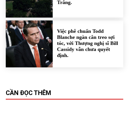
Trắng.
Việc phê chuẩn Todd
Blanche ngàn cân treo sợi
tóc, với Thượng nghị sĩ Bill
Cassidy vẫn chưa quyết
định.
CẦN ĐỌC THÊM