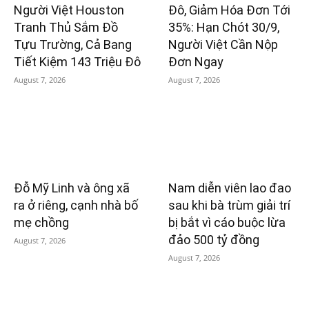
Người Việt Houston
Đô, Giảm Hóa Đơn Tới
Tranh Thủ Sắm Đồ
35%: Hạn Chót 30/9,
Tựu Trường, Cả Bang
Người Việt Cần Nộp
Tiết Kiệm 143 Triệu Đô
Đơn Ngay
August 7, 2026
August 7, 2026
Đỗ Mỹ Linh và ông xã
Nam diễn viên lao đao
ra ở riêng, cạnh nhà bố
sau khi bà trùm giải trí
mẹ chồng
bị bắt vì cáo buộc lừa
đảo 500 tỷ đồng
August 7, 2026
August 7, 2026