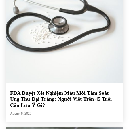
FDA Duyệt Xét Nghiệm Máu Mới Tầm Soát
Ung Thư Đại Tràng: Người Việt Trên 45 Tuổi
Cần Lưu Ý Gì?
August 8, 2026