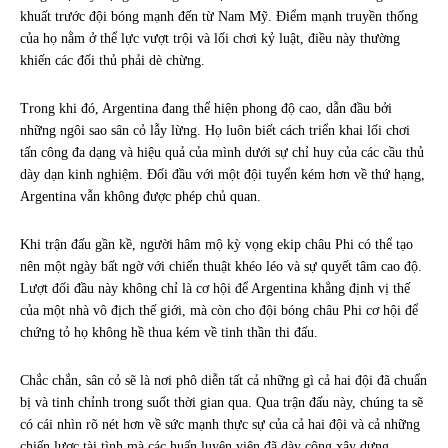
khuất trước đội bóng mạnh đến từ Nam Mỹ. Điểm mạnh truyền thống
của họ nằm ở thể lực vượt trội và lối chơi kỷ luật, điều này thường
khiến các đối thủ phải dè chừng.
Trong khi đó, Argentina đang thể hiện phong độ cao, dẫn đầu bởi
những ngôi sao sân cỏ lẫy lừng. Họ luôn biết cách triển khai lối chơi
tấn công đa dạng và hiệu quả của mình dưới sự chỉ huy của các cầu thủ
dày dạn kinh nghiệm. Đối đầu với một đội tuyển kém hơn về thứ hạng,
Argentina vẫn không được phép chủ quan.
Khi trận đấu gần kề, người hâm mộ kỳ vọng ekip châu Phi có thể tạo
nên một ngày bất ngờ với chiến thuật khéo léo và sự quyết tâm cao độ.
Lượt đối đầu này không chỉ là cơ hội để Argentina khẳng định vị thế
của một nhà vô địch thế giới, mà còn cho đội bóng châu Phi cơ hội để
chứng tỏ họ không hề thua kém về tinh thần thi đấu.
Chắc chắn, sân cỏ sẽ là nơi phô diễn tất cả những gì cả hai đội đã chuẩn
bị và tinh chỉnh trong suốt thời gian qua. Qua trận đấu này, chúng ta sẽ
có cái nhìn rõ nét hơn về sức mạnh thực sự của cả hai đội và cả những
chiến lược tài tình mà các huấn luyện viên đã dày công xây dựng.