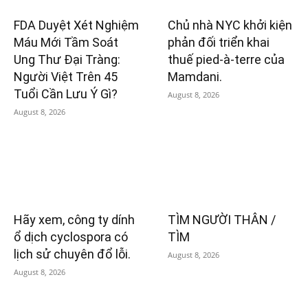
FDA Duyệt Xét Nghiệm
Chủ nhà NYC khởi kiện
Máu Mới Tầm Soát
phản đối triển khai
Ung Thư Đại Tràng:
thuế pied-à-terre của
Người Việt Trên 45
Mamdani.
Tuổi Cần Lưu Ý Gì?
August 8, 2026
August 8, 2026
Hãy xem, công ty dính
TÌM NGƯỜI THÂN /
ổ dịch cyclospora có
TÌM
lịch sử chuyên đổ lỗi.
August 8, 2026
August 8, 2026