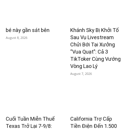
bé này gần sát bên
Khánh Sky Bị Khởi Tố
Sau Vụ Livestream
August 8, 2026
Chửi Bới Tại Xưởng
“Vua Quạt”: Cả 3
TikToker Cùng Vướng
Vòng Lao Lý
August 7, 2026
Cuối Tuần Miễn Thuế
California Trợ Cấp
Texas Trở Lại 7-9/8:
Tiền Điện Đến 1.500