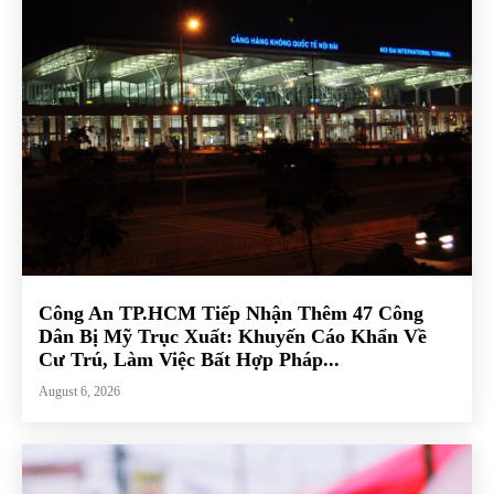
Công An TP.HCM Tiếp Nhận Thêm 47 Công
Dân Bị Mỹ Trục Xuất: Khuyến Cáo Khẩn Về
Cư Trú, Làm Việc Bất Hợp Pháp...
August 6, 2026