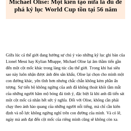
Michael Olise: Một kiến tạo nữa là đủ để
phá kỷ lục World Cup tồn tại 56 năm
Facebook
X
Pinterest
WhatsA
Giữa lúc cả thế giới đang hướng sự chú ý vào những kỷ lục ghi bàn của
Lionel Messi hay Kylian Mbappe, Michael Olise lại âm thầm tiến gần
đến một cột mốc khác trong làng túc cầu thế giới. Trong khi hai siêu
sao này luôn nhận được ánh đèn sân khấu, Olise lại chọn cho mình một
con đường khác, yên tĩnh hơn nhưng chắc chắn không kém phần ấn
tượng. Sự tiến bộ không ngừng của anh đã không thoát khỏi tầm mắt
của những người hâm mộ bóng đá tinh ý, đặc biệt là khi anh đã tiến sát
một cột mốc cá nhân hết sức ý nghĩa. Đối với Olise, không cần phải
chạy theo ánh hào quang của những người nổi tiếng, mà chỉ cần kiên
định và nỗ lực không ngừng nghỉ trên con đường của mình. Và có lẽ,
ngày mà anh đạt đến cột mốc của riêng mình cũng sẽ không còn xa.