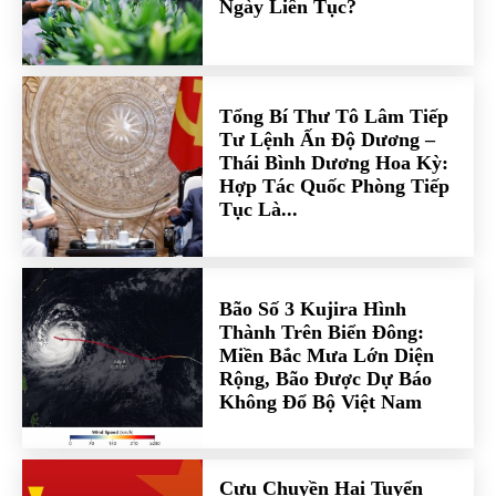
Ngày Liên Tục?
Tổng Bí Thư Tô Lâm Tiếp
Tư Lệnh Ấn Độ Dương –
Thái Bình Dương Hoa Kỳ:
Hợp Tác Quốc Phòng Tiếp
Tục Là...
Bão Số 3 Kujira Hình
Thành Trên Biển Đông:
Miền Bắc Mưa Lớn Diện
Rộng, Bão Được Dự Báo
Không Đổ Bộ Việt Nam
Cựu Chuyền Hai Tuyển