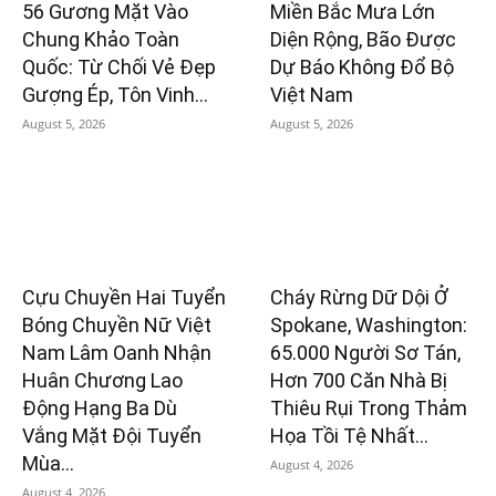
56 Gương Mặt Vào
Miền Bắc Mưa Lớn
Chung Khảo Toàn
Diện Rộng, Bão Được
Quốc: Từ Chối Vẻ Đẹp
Dự Báo Không Đổ Bộ
Gượng Ép, Tôn Vinh...
Việt Nam
August 5, 2026
August 5, 2026
Cựu Chuyền Hai Tuyển
Cháy Rừng Dữ Dội Ở
Bóng Chuyền Nữ Việt
Spokane, Washington:
Nam Lâm Oanh Nhận
65.000 Người Sơ Tán,
Huân Chương Lao
Hơn 700 Căn Nhà Bị
Động Hạng Ba Dù
Thiêu Rụi Trong Thảm
Vắng Mặt Đội Tuyển
Họa Tồi Tệ Nhất...
Mùa...
August 4, 2026
August 4, 2026