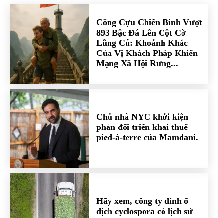
Cõng Cựu Chiến Binh Vượt
893 Bậc Đá Lên Cột Cờ
Lũng Cú: Khoảnh Khắc
Của Vị Khách Pháp Khiến
Mạng Xã Hội Rưng...
Chủ nhà NYC khởi kiện
phản đối triển khai thuế
pied-à-terre của Mamdani.
Hãy xem, công ty dính ổ
dịch cyclospora có lịch sử