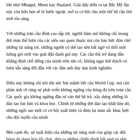
lớn như Mbappé, Messi hay Haaland. Giải đấu diễn ra tại Bắc Mỹ lần
này còn hứa hẹn sẽ là bước ngoặt, mở ra cơ hội cho một thế hệ cầu thủ
mới tỏa sáng.
Với những trận cầu đỉnh cao sắp tới, người hâm mộ không chỉ mong
đợi màn thể hiện của các siêu sao quen thuộc mà còn háo hức đón chờ
những tài năng trẻ, những người có thể tạo nên bất ngờ và thổi một
luồng gió mới vào giải đấu danh giá này. Các cầu thủ trẻ đang dần
khẳng định chỗ đứng của mình trên sân cỏ, không ngại thử thách và
luôn sẵn sàng đối đầu với các đàn anh dày dạn kinh nghiệm.
Điều này không chỉ nói lên sức hút mãnh liệt của World Cup, mà còn
phản ánh rõ ràng sự phát triển không ngừng của bóng đá trên toàn cầu.
Các quốc gia không ngừng đầu tư vào thế hệ trẻ, xây dựng những lò
đào tạo bài bản và khoa học. Chính từ những đợt đào tạo khắt khe đó,
những ngôi sao mới có cơ hội xuất hiện và đem lại màu sắc khác biệt
cho đội tuyển của mình.
Bên cạnh đó, sự xuất hiện của những tài năng mới còn giúp các đội
bóng đa dạng hóa lối chơi, đưa ra những chiến thuật bất ngờ và phù