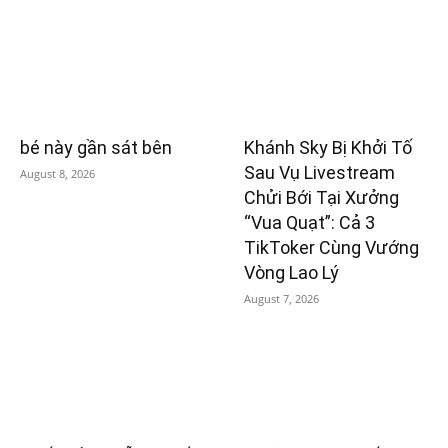
bé này gần sát bên
Khánh Sky Bị Khởi Tố
Sau Vụ Livestream
August 8, 2026
Chửi Bới Tại Xưởng
“Vua Quạt”: Cả 3
TikToker Cùng Vướng
Vòng Lao Lý
August 7, 2026