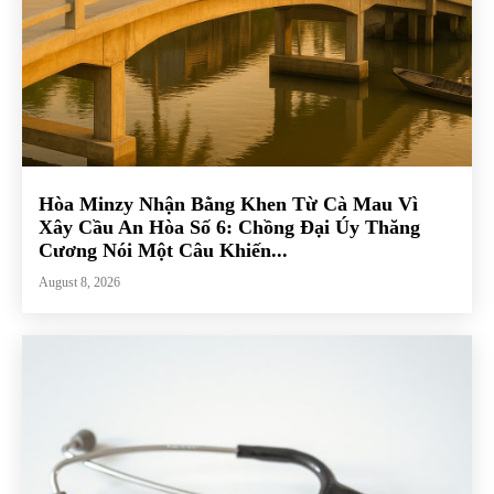
Hòa Minzy Nhận Bằng Khen Từ Cà Mau Vì
Xây Cầu An Hòa Số 6: Chồng Đại Úy Thăng
Cương Nói Một Câu Khiến...
August 8, 2026