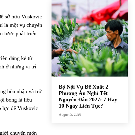
 để sở hữu Vuskovic
hỉ là một vụ chuyển
n lược phát triển
tiền đáng kể từ
nh ở những vị trí
Bộ Nội Vụ Đề Xuất 2
ng hòa nhập và trở
Phương Án Nghỉ Tết
Nguyên Đán 2027: 7 Hay
ội bóng là liệu
10 Ngày Liên Tục?
p lực để Vuskovic
August 5, 2026
 giới chuyên môn