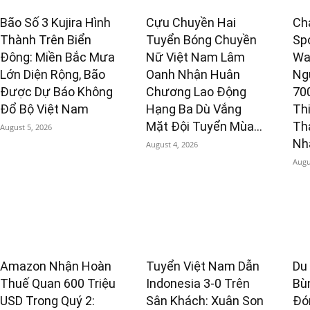
Bão Số 3 Kujira Hình
Cựu Chuyền Hai
Ch
Thành Trên Biển
Tuyển Bóng Chuyền
Sp
Đông: Miền Bắc Mưa
Nữ Việt Nam Lâm
Wa
Lớn Diện Rộng, Bão
Oanh Nhận Huân
Ng
Được Dự Báo Không
Chương Lao Động
70
Đổ Bộ Việt Nam
Hạng Ba Dù Vắng
Th
Mặt Đội Tuyển Mùa...
Th
August 5, 2026
Nhấ
August 4, 2026
Augu
Amazon Nhận Hoàn
Tuyển Việt Nam Dẫn
Du
Thuế Quan 600 Triệu
Indonesia 3-0 Trên
Bù
USD Trong Quý 2:
Sân Khách: Xuân Son
Đó