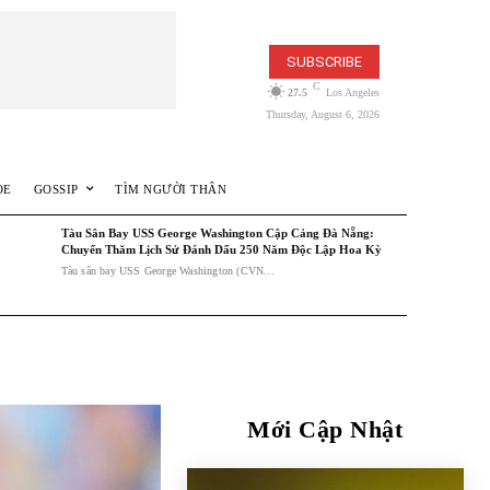
SUBSCRIBE
C
27.5
Los Angeles
Thursday, August 6, 2026
ỎE
GOSSIP
TÌM NGƯỜI THÂN
Tàu Sân Bay USS George Washington Cập Cảng Đà Nẵng:
Chuyến Thăm Lịch Sử Đánh Dấu 250 Năm Độc Lập Hoa Kỳ
Tàu sân bay USS George Washington (CVN...
Mới Cập Nhật