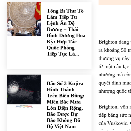
Tổng Bí Thư Tô
Lâm Tiếp Tư
Lệnh Ấn Độ
Dương – Thái
Bình Dương Hoa
Kỳ: Hợp Tác
Brighton đang 
Quốc Phòng
ra khoảng 50 t
Tiếp Tục Là...
thương vụ này 
từ một câu lạc
nhượng mà còn 
quyết định mua 
Bão Số 3 Kujira
Hình Thành
nhượng quốc tế
Trên Biển Đông:
Miền Bắc Mưa
Brighton, vốn n
Lớn Diện Rộng,
Bão Được Dự
tiếp bằng sức 
Báo Không Đổ
của Vuskovic. 
Bộ Việt Nam