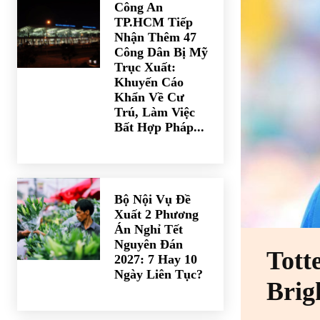
Công An
TP.HCM Tiếp
Nhận Thêm 47
Công Dân Bị Mỹ
Trục Xuất:
Khuyến Cáo
Khẩn Về Cư
Trú, Làm Việc
Bất Hợp Pháp...
Bộ Nội Vụ Đề
Xuất 2 Phương
Án Nghỉ Tết
Nguyên Đán
Tott
2027: 7 Hay 10
Ngày Liên Tục?
Brig