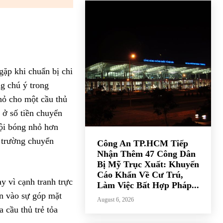
gặp khi chuẩn bị chi
g chú ý trong
hỏ cho một cầu thủ
 ở số tiền chuyển
ội bóng nhỏ hơn
ị trường chuyển
Công An TP.HCM Tiếp
Nhận Thêm 47 Công Dân
Bị Mỹ Trục Xuất: Khuyến
Cáo Khẩn Về Cư Trú,
ay vì cạnh tranh trực
Làm Việc Bất Hợp Pháp...
ớn vào sự góp mặt
August 6, 2026
 cầu thủ trẻ tỏa