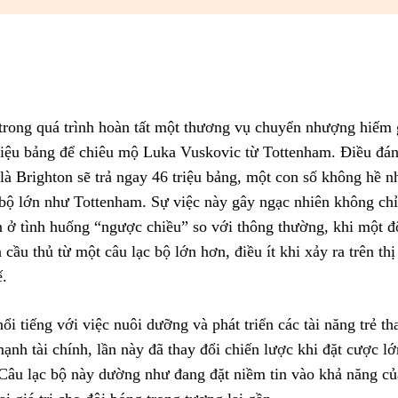
Facebook
X
Pinterest
WhatsApp
trong quá trình hoàn tất một thương vụ chuyển nhượng hiếm 
riệu bảng để chiêu mộ Luka Vuskovic từ Tottenham. Điều đán
là Brighton sẽ trả ngay 46 triệu bảng, một con số không hề n
 bộ lớn như Tottenham. Sự việc này gây ngạc nhiên không chỉ
ở tình huống “ngược chiều” so với thông thường, khi một đ
cầu thủ từ một câu lạc bộ lớn hơn, điều ít khi xảy ra trên th
.
ổi tiếng với việc nuôi dưỡng và phát triển các tài năng trẻ th
mạnh tài chính, lần này đã thay đổi chiến lược khi đặt cược l
Câu lạc bộ này dường như đang đặt niềm tin vào khả năng của