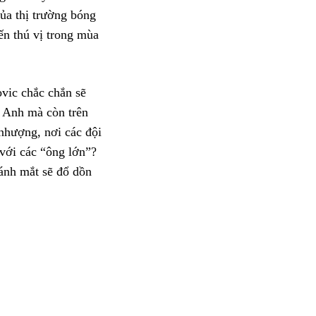
ủa thị trường bóng
ến thú vị trong mùa
vic chắc chắn sẽ
ở Anh mà còn trên
nhượng, nơi các đội
với các “ông lớn”?
 ánh mắt sẽ đổ dồn