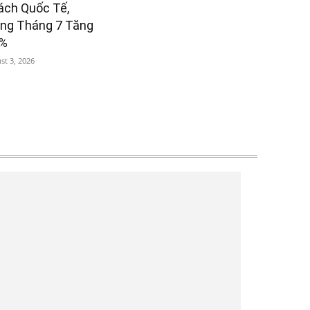
ách Quốc Tế,
êng Tháng 7 Tăng
6%
st 3, 2026