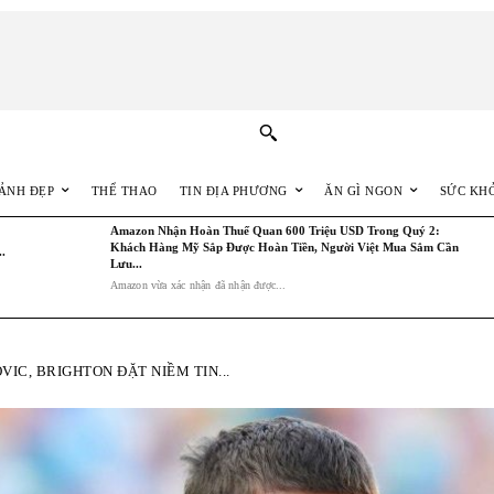
ẢNH ĐẸP
THỂ THAO
TIN ĐỊA PHƯƠNG
ĂN GÌ NGON
SỨC KH
Amazon Nhận Hoàn Thuế Quan 600 Triệu USD Trong Quý 2:
Khách Hàng Mỹ Sắp Được Hoàn Tiền, Người Việt Mua Sắm Cần
.
Lưu...
Amazon vừa xác nhận đã nhận được...
IC, BRIGHTON ĐẶT NIỀM TIN...