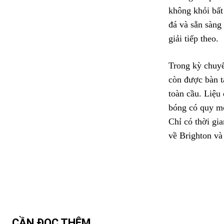
không khỏi bất
đá và sẵn sàng
giải tiếp theo.
Trong kỳ chuyể
còn được bàn t
toàn cầu. Liệu
bóng có quy mô
Chỉ có thời gi
về Brighton và
CẦN ĐỌC THÊM