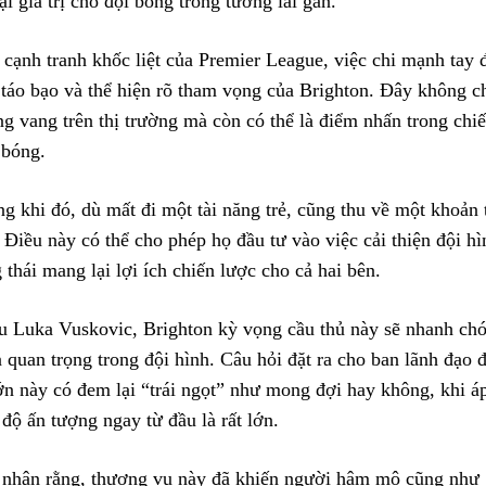
i giá trị cho đội bóng trong tương lai gần.
 cạnh tranh khốc liệt của Premier League, việc chi mạnh tay
 táo bạo và thể hiện rõ tham vọng của Brighton. Đây không c
g vang trên thị trường mà còn có thể là điểm nhấn trong chiế
 bóng.
g khi đó, dù mất đi một tài năng trẻ, cũng thu về một khoản 
Điều này có thể cho phép họ đầu tư vào việc cải thiện đội hì
thái mang lại lợi ích chiến lược cho cả hai bên.
u Luka Vuskovic, Brighton kỳ vọng cầu thủ này sẽ nhanh chó
quan trọng trong đội hình. Câu hỏi đặt ra cho ban lãnh đạo đ
ớn này có đem lại “trái ngọt” như mong đợi hay không, khi á
độ ấn tượng ngay từ đầu là rất lớn.
 nhận rằng, thương vụ này đã khiến người hâm mộ cũng như