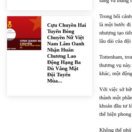
sáng và mang lạ
Trong bối cảnh
là một bước đi
Cựu Chuyền Hai
Tuyển Bóng
nhượng tạo tiến
Chuyền Nữ Việt
lâu dài của đội
Nam Lâm Oanh
Nhận Huân
Chương Lao
Tottenham, tron
Động Hạng Ba
thương vụ này. 
Dù Vắng Mặt
khác, một động 
Đội Tuyển
Mùa...
Với việc sở hữ
thành một phần 
khoản đầu tư l
thể hiện phong 
Không thể phủ