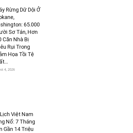
áy Rừng Dữ Dội Ở
okane,
shington: 65.000
ười Sơ Tán, Hơn
0 Căn Nhà Bị
iêu Rụi Trong
ảm Họa Tồi Tệ
t...
st 4, 2026
 Lịch Việt Nam
ng Nổ: 7 Tháng
n Gần 14 Triệu