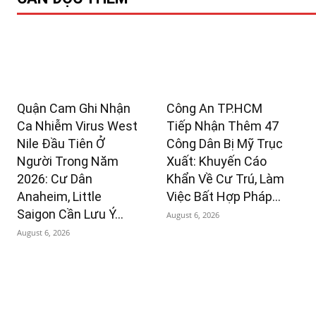
Quận Cam Ghi Nhận
Công An TP.HCM
Ca Nhiễm Virus West
Tiếp Nhận Thêm 47
Nile Đầu Tiên Ở
Công Dân Bị Mỹ Trục
Người Trong Năm
Xuất: Khuyến Cáo
2026: Cư Dân
Khẩn Về Cư Trú, Làm
Anaheim, Little
Việc Bất Hợp Pháp...
Saigon Cần Lưu Ý...
August 6, 2026
August 6, 2026