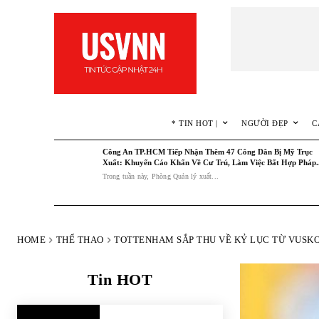
* TIN HOT |
NGƯỜI ĐẸP
C
Công An TP.HCM Tiếp Nhận Thêm 47 Công Dân Bị Mỹ Trục
Xuất: Khuyến Cáo Khẩn Về Cư Trú, Làm Việc Bất Hợp Pháp..
Trong tuần này, Phòng Quản lý xuất...
HOME
THỂ THAO
TOTTENHAM SẮP THU VỀ KỶ LỤC TỪ VUSKOV
Tin HOT