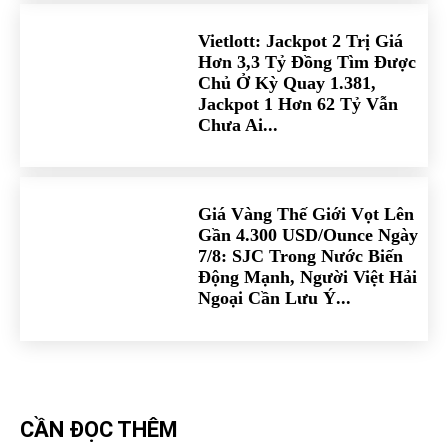
Vietlott: Jackpot 2 Trị Giá
Hơn 3,3 Tỷ Đồng Tìm Được
Chủ Ở Kỳ Quay 1.381,
Jackpot 1 Hơn 62 Tỷ Vẫn
Chưa Ai...
Giá Vàng Thế Giới Vọt Lên
Gần 4.300 USD/Ounce Ngày
7/8: SJC Trong Nước Biến
Động Mạnh, Người Việt Hải
Ngoại Cần Lưu Ý...
CẦN ĐỌC THÊM