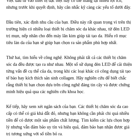
Việc đầu tư vào thiết bị đặc biệt này có thể mang lại nhiều lợi ích,
nhưng trước khi quyết định, hãy cân nhắc kỹ càng các yếu tố dưới đây.
Đầu tiên, xác định nhu cầu của bạn. Điều này rất quan trọng vì trên thị
trường hiện có nhiều loại thiết bị chăm sóc da khác nhau, từ đèn LED
trị mụn, nếp nhăn cho đến máy lăn kim giúp tái tạo da. Hiểu rõ mục
tiêu làn da của bạn sẽ giúp bạn chọn ra sản phẩm phù hợp nhất.
Thứ hai, tìm hiểu về công nghệ. Không phải tất cả các thiết bị chăm
sóc da đều được tạo ra như nhau. Một số sử dụng đèn LED để cải thiện
từng vấn đề cụ thể của da, trong khi các loại khác có công dụng tái tạo
tế bào hay kích thích sản sinh collagen. Hãy nghiên cứu để biết chắc
rằng thiết bị bạn chọn dựa trên công nghệ đáng tin cậy và được chứng
minh hiệu quả qua các nghiên cứu khoa học.
Kế tiếp, hãy xem xét ngân sách của bạn. Các thiết bị chăm sóc da cao
cấp có thể có giá khá đắt đỏ, nhưng bạn không cần phải chi quá nhiều
tiền để có được một sản phẩm chất lượng. Tìm kiếm các lựa chọn hợp
lý nhưng vẫn đảm bảo uy tín và hiệu quả, đảm bảo bạn nhận được giá
trị tương xứng với số tiền bỏ ra.