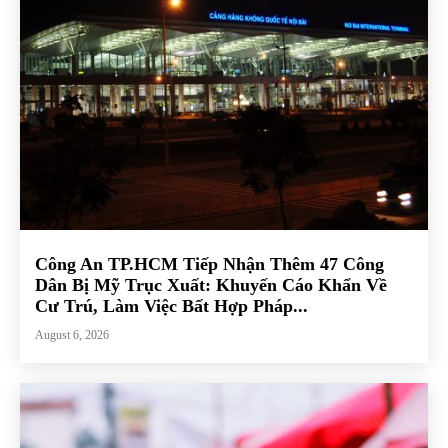
Công An TP.HCM Tiếp Nhận Thêm 47 Công
Dân Bị Mỹ Trục Xuất: Khuyến Cáo Khẩn Về
Cư Trú, Làm Việc Bất Hợp Pháp...
August 6, 2026