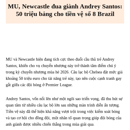
MU, Newcastle đua giành Andrey Santos:
50 triệu bảng cho tiền vệ số 8 Brazil
Facebook
X
Pinterest
WhatsA
MU và Newcastle hiện đang tích cực theo đuổi cầu thủ trẻ Andrey
Santos, khiến cho vụ chuyển nhượng này trở thành tâm điểm chú ý
trong kỳ chuyển nhượng mùa hè 2026. Câu lạc bộ Chelsea đặt mức giá
khoảng 50 triệu euro cho tài năng trẻ này, tạo nên cuộc cạnh tranh gay
gắt giữa các đội bóng ở Premier League.
Andrey Santos, vốn nổi lên như một ngôi sao triển vọng, đã thu hút sự
quan tâm từ nhiều câu lạc bộ lớn sau những màn trình diễn ấn tượng.
Tiền vệ này đã thể hiện khả năng vượt trội trong việc kiểm soát bóng
và tạo cơ hội cho đồng đội, một nhân tố quan trọng giúp đội bóng của
anh giành được nhiều chiến thắng trong mùa giải qua.