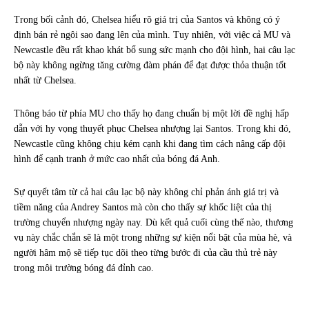
Trong bối cảnh đó, Chelsea hiểu rõ giá trị của Santos và không có ý
định bán rẻ ngôi sao đang lên của mình. Tuy nhiên, với việc cả MU và
Newcastle đều rất khao khát bổ sung sức mạnh cho đội hình, hai câu lạc
bộ này không ngừng tăng cường đàm phán để đạt được thỏa thuận tốt
nhất từ Chelsea.
Thông báo từ phía MU cho thấy họ đang chuẩn bị một lời đề nghị hấp
dẫn với hy vọng thuyết phục Chelsea nhượng lại Santos. Trong khi đó,
Newcastle cũng không chịu kém cạnh khi đang tìm cách nâng cấp đội
hình để cạnh tranh ở mức cao nhất của bóng đá Anh.
Sự quyết tâm từ cả hai câu lạc bộ này không chỉ phản ánh giá trị và
tiềm năng của Andrey Santos mà còn cho thấy sự khốc liệt của thị
trường chuyển nhượng ngày nay. Dù kết quả cuối cùng thế nào, thương
vụ này chắc chắn sẽ là một trong những sự kiện nổi bật của mùa hè, và
người hâm mộ sẽ tiếp tục dõi theo từng bước đi của cầu thủ trẻ này
trong môi trường bóng đá đỉnh cao.