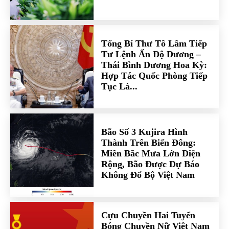
Tổng Bí Thư Tô Lâm Tiếp
Tư Lệnh Ấn Độ Dương –
Thái Bình Dương Hoa Kỳ:
Hợp Tác Quốc Phòng Tiếp
Tục Là...
Bão Số 3 Kujira Hình
Thành Trên Biển Đông:
Miền Bắc Mưa Lớn Diện
Rộng, Bão Được Dự Báo
Không Đổ Bộ Việt Nam
Cựu Chuyền Hai Tuyển
Bóng Chuyền Nữ Việt Nam