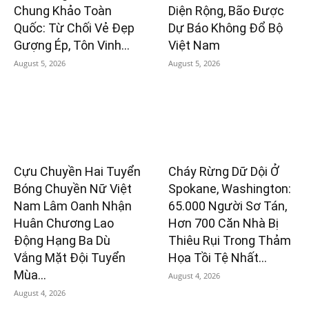
Chung Khảo Toàn
Diện Rộng, Bão Được
Quốc: Từ Chối Vẻ Đẹp
Dự Báo Không Đổ Bộ
Gượng Ép, Tôn Vinh...
Việt Nam
August 5, 2026
August 5, 2026
Cựu Chuyền Hai Tuyển
Cháy Rừng Dữ Dội Ở
Bóng Chuyền Nữ Việt
Spokane, Washington:
Nam Lâm Oanh Nhận
65.000 Người Sơ Tán,
Huân Chương Lao
Hơn 700 Căn Nhà Bị
Động Hạng Ba Dù
Thiêu Rụi Trong Thảm
Vắng Mặt Đội Tuyển
Họa Tồi Tệ Nhất...
Mùa...
August 4, 2026
August 4, 2026