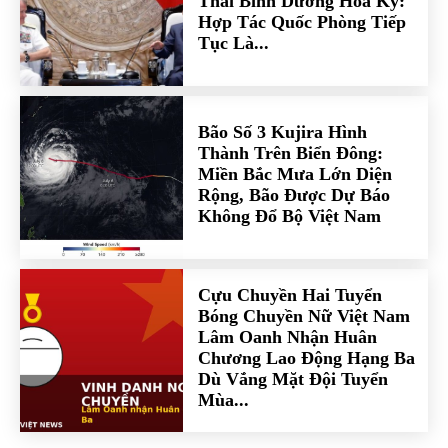
Thái Bình Dương Hoa Kỳ:
Hợp Tác Quốc Phòng Tiếp
Tục Là...
Bão Số 3 Kujira Hình
Thành Trên Biển Đông:
Miền Bắc Mưa Lớn Diện
Rộng, Bão Được Dự Báo
Không Đổ Bộ Việt Nam
Cựu Chuyền Hai Tuyển
Bóng Chuyền Nữ Việt Nam
Lâm Oanh Nhận Huân
Chương Lao Động Hạng Ba
Dù Vắng Mặt Đội Tuyển
Mùa...