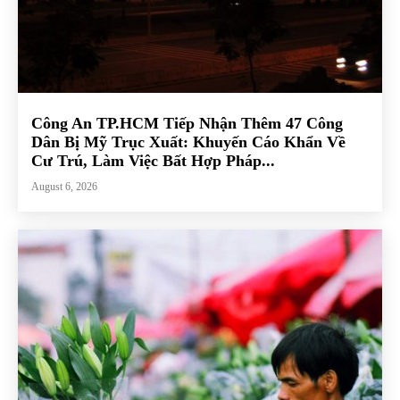
Công An TP.HCM Tiếp Nhận Thêm 47 Công
Dân Bị Mỹ Trục Xuất: Khuyến Cáo Khẩn Về
Cư Trú, Làm Việc Bất Hợp Pháp...
August 6, 2026