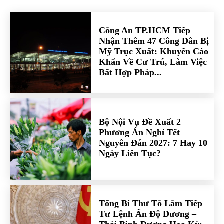
Công An TP.HCM Tiếp
Nhận Thêm 47 Công Dân Bị
Mỹ Trục Xuất: Khuyến Cáo
Khẩn Về Cư Trú, Làm Việc
Bất Hợp Pháp...
Bộ Nội Vụ Đề Xuất 2
Phương Án Nghỉ Tết
Nguyên Đán 2027: 7 Hay 10
Ngày Liên Tục?
Tổng Bí Thư Tô Lâm Tiếp
Tư Lệnh Ấn Độ Dương –