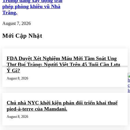
Trump đang xây dựng trái
phép phòng khiêu vũ Nhà
Trắng.
August 7, 2026
Mới Cập Nhật
FDA Duyệt Xét Nghiệm Máu Mới Tầm Soát Ung
Thư Đại Tràng: Người Việt Trên 45 Tuổi Cần Lưu
Ý Gì?
August 8, 2026
Chủ nhà NYC khởi kiện phản đối triển khai thuế
pied-à-terre của Mamdani.
August 8, 2026