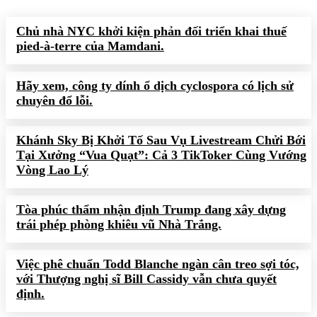
Chủ nhà NYC khởi kiện phản đối triển khai thuế
pied-à-terre của Mamdani.
Hãy xem, công ty dính ổ dịch cyclospora có lịch sử
chuyên đổ lỗi.
Khánh Sky Bị Khởi Tố Sau Vụ Livestream Chửi Bới
Tại Xưởng “Vua Quạt”: Cả 3 TikToker Cùng Vướng
Vòng Lao Lý
Tòa phúc thẩm nhận định Trump đang xây dựng
trái phép phòng khiêu vũ Nhà Trắng.
Việc phê chuẩn Todd Blanche ngàn cân treo sợi tóc,
với Thượng nghị sĩ Bill Cassidy vẫn chưa quyết
định.