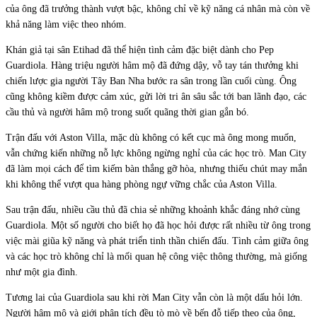
của ông đã trưởng thành vượt bậc, không chỉ về kỹ năng cá nhân mà còn về
khả năng làm việc theo nhóm.
Khán giả tại sân Etihad đã thể hiện tình cảm đặc biệt dành cho Pep
Guardiola. Hàng triệu người hâm mộ đã đứng dậy, vỗ tay tán thưởng khi
chiến lược gia người Tây Ban Nha bước ra sân trong lần cuối cùng. Ông
cũng không kiềm được cảm xúc, gửi lời tri ân sâu sắc tới ban lãnh đạo, các
cầu thủ và người hâm mộ trong suốt quãng thời gian gắn bó.
Trận đấu với Aston Villa, mặc dù không có kết cục mà ông mong muốn,
vẫn chứng kiến những nỗ lực không ngừng nghỉ của các học trò. Man City
đã làm mọi cách để tìm kiếm bàn thắng gỡ hòa, nhưng thiếu chút may mắn
khi không thể vượt qua hàng phòng ngự vững chắc của Aston Villa.
Sau trận đấu, nhiều cầu thủ đã chia sẻ những khoảnh khắc đáng nhớ cùng
Guardiola. Một số người cho biết họ đã học hỏi được rất nhiều từ ông trong
việc mài giũa kỹ năng và phát triển tinh thần chiến đấu. Tình cảm giữa ông
và các học trò không chỉ là mối quan hệ công việc thông thường, mà giống
như một gia đình.
Tương lai của Guardiola sau khi rời Man City vẫn còn là một dấu hỏi lớn.
Người hâm mộ và giới phân tích đều tò mò về bến đỗ tiếp theo của ông,