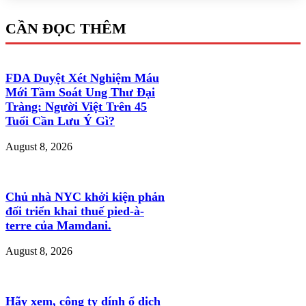
CẦN ĐỌC THÊM
FDA Duyệt Xét Nghiệm Máu
Mới Tầm Soát Ung Thư Đại
Tràng: Người Việt Trên 45
Tuổi Cần Lưu Ý Gì?
August 8, 2026
Chủ nhà NYC khởi kiện phản
đối triển khai thuế pied-à-
terre của Mamdani.
August 8, 2026
Hãy xem, công ty dính ổ dịch