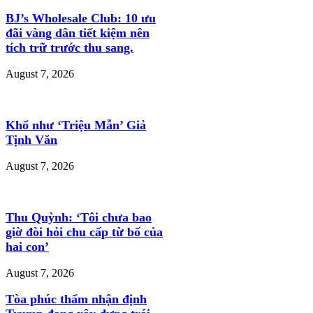
BJ’s Wholesale Club: 10 ưu
đãi vàng dân tiết kiệm nên
tích trữ trước thu sang.
August 7, 2026
Khổ như ‘Triệu Mẫn’ Giả
Tịnh Văn
August 7, 2026
Thu Quỳnh: ‘Tôi chưa bao
giờ đòi hỏi chu cấp từ bố của
hai con’
August 7, 2026
Tòa phúc thẩm nhận định