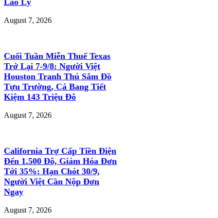
Lao Lý
August 7, 2026
Cuối Tuần Miễn Thuế Texas
Trở Lại 7-9/8: Người Việt
Houston Tranh Thủ Sắm Đồ
Tựu Trường, Cả Bang Tiết
Kiệm 143 Triệu Đô
August 7, 2026
California Trợ Cấp Tiền Điện
Đến 1.500 Đô, Giảm Hóa Đơn
Tới 35%: Hạn Chót 30/9,
Người Việt Cần Nộp Đơn
Ngay
August 7, 2026