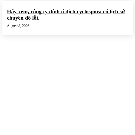
Hãy xem, công ty dính ổ dịch cyclospora có lịch sử
chuyên đổ lỗi.
August 8, 2026