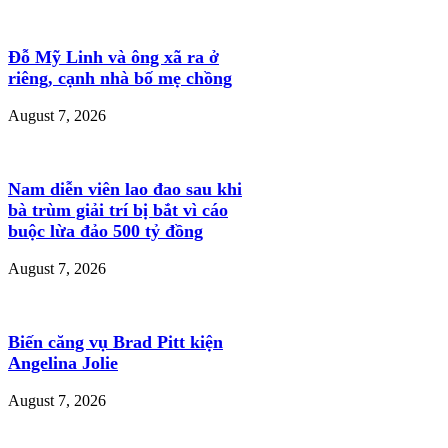
Đỗ Mỹ Linh và ông xã ra ở
riêng, cạnh nhà bố mẹ chồng
August 7, 2026
Nam diễn viên lao đao sau khi
bà trùm giải trí bị bắt vì cáo
buộc lừa đảo 500 tỷ đồng
August 7, 2026
Biến căng vụ Brad Pitt kiện
Angelina Jolie
August 7, 2026