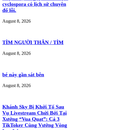
cyclospora có lịch sử chuyên
đổ lỗi.
August 8, 2026
TÌM NGƯỜI THÂN / TÌM
August 8, 2026
bé này gần sát bên
August 8, 2026
Khánh Sky Bị Khởi Tố Sau
Vụ Livestream Chửi Bới Tại
Xưởng “Vua Quạt”: Cả 3
TikToker Cùng Vướng Vòng